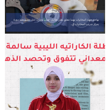
يواجه جهاز المخابرات تهما تتعلق بقتل طالبيْن تعذيباً وضرباً، أثناء حضورهما دورة
بمركز تدريب المخابرات في…