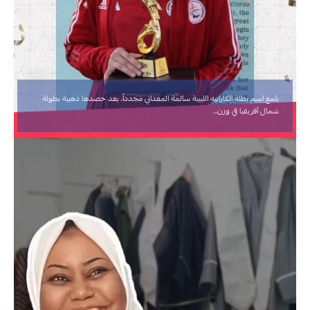
يلمع اسم بطلة الكاراتيه الليبية ⁧‫سالمة المعداني‬⁩ مجدداً، بعد حصدها ذهبية بطولة
شمال أفريقيا في وزن…