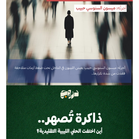
أجرتْه: ميسون السنوسي حبيب يعيش الليبيون في الداخل تحت ضغط أزمات متلاحقة
فقدت من شدة تكرارها…