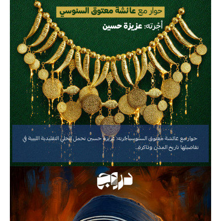
حوار مع عائشة معتوق السنوسيأجْرته: عزيزة حسين تحمل الحلي التقليدية الليبية في
تفاصيلها تاريخ المدن وذاكرة…