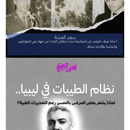
1 ماذا نعرف، كليبيّين، عن المعارضة منذ استقلال البلاد؟ من جهة، يعي المؤرّخون
والسّاسة والأدباء نشاط…