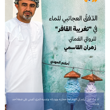
أنا بنتُ جبل، أزعم أني أفهم لغة حجارته ووديانه وعشبه البري، أعيش على ضفة أحد
وديانه…