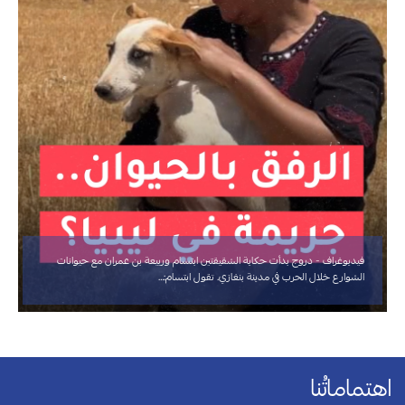
فيديوغراف - دروج بدأت حكاية الشقيقتين ابتسام وربيعة بن عمران مع حيوانات
الشوارع خلال الحرب في مدينة بنغازي. تقول ابتسام:…
اهتماماتُنا