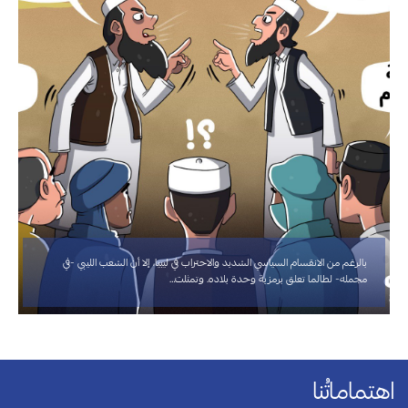
بالرغم من الانقسام السياسي الشديد والاحتراب في ليبيا، إلا أن الشعب الليبي -في
مجمله- لطالما تعلق برمزية وحدة بلاده. وتمثلت…
اهتماماتُنا