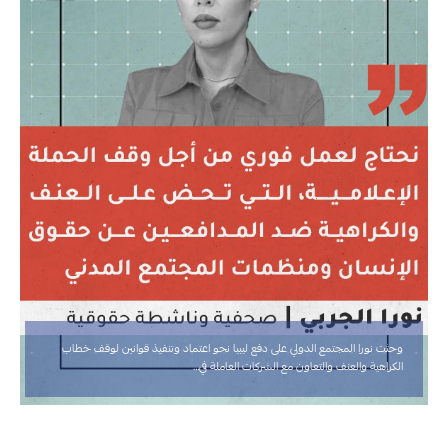
وحثت نورا المجتمع الدولي على دفع ليبيا نحو اعتماد وتنفيذ قوانين لوقف خطاب
الكراهية والعنف والتعاون مع الشركات العاملة في…