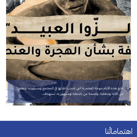
نتابع هذه الأيام موجة العنصرية التي تضرب أطنابها في المجتمع ومسؤوليه وبعض
من كتّابه ومثقفيه، وكمشة من ناشطيه ومشهوريه، تستهدف…
اهتماماتُنا