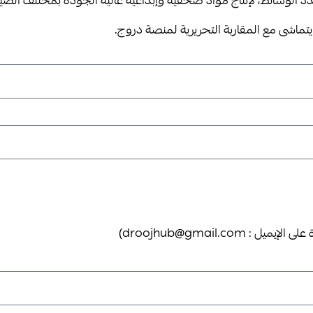
 الوسائط، لإنتاج مواد صحفية وإبداعية عالية الجودة بمختلف الصيغ
 يتماشى مع المقاربة التحريرية لمنصة دروج.
droojhub@gmail.c)