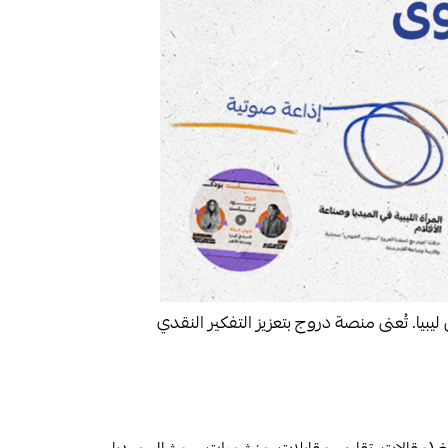
يا. تُعنى منصة دروج بتعزيز التفكير النقدي