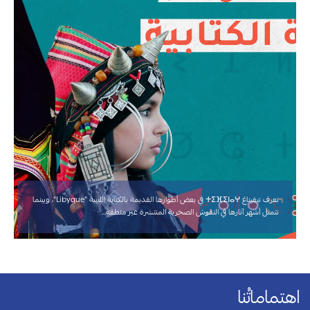
تعرف تيفيناغ ⵜⵉⴼⵉⵏⴰⵖ في بعض أطوارها القديمة بالكتابة الليبية "Libyque"، وبينما
تتمثل أشهر آثارها في النقوش الصخرية المنتشرة عبر منطقة…
اهتماماتُنا