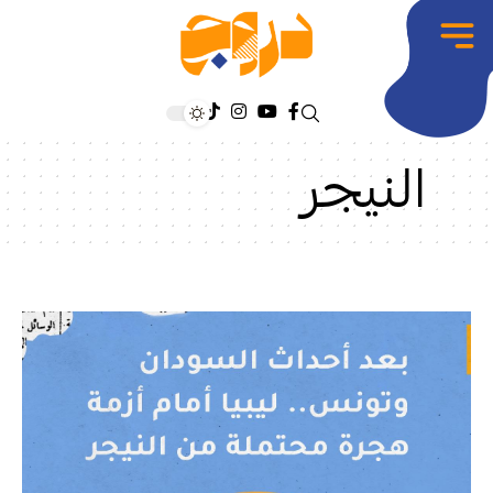
النيجر