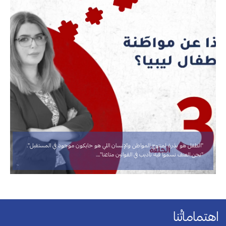
"الطفل هو بذرة لمنتوج المواطن والإنسان اللي هو حايكون موجود في المستقبل".
"نحن العنف نسموا فيه تأديب في القوانين متاعنا".…
اهتماماتُنا