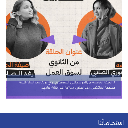
في الحلقة الخامسة من الموسم الثاني، استضفنا في دروج بودكاست الشابة الليبية
مصممة الغرافيكس، رغد الصلابي. تشاركنا رغد حكاية تعلمها…
اهتماماتُنا