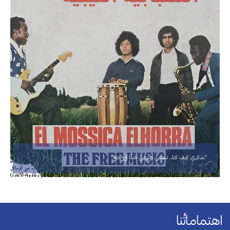
"تذكري كيف كنا.. نسقي ونرعى حبنا في جنة"
اهتماماتُنا