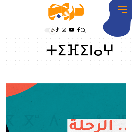
ⵜⵉⴼⵉⵏⴰⵖ