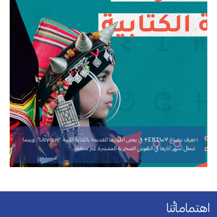
تعرف تيفيناغ ⵜⵉⴼⵉⵏⴰⵖ في بعض أطوارها القديمة بالكتابة الليبية "Libyque"، وبينما
تتمثل أشهر آثارها في النقوش الصخرية المنتشرة عبر منطقة…
اهتماماتُنا