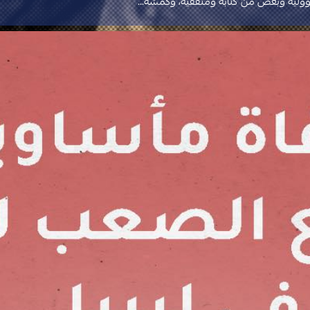
سؤوليه وبعض من كتّابه ومثقفيه، وكمشة…