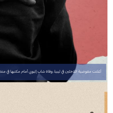
أعلنت مفوضية اللاجئين في ليبيا، وفاة شاب إثيوبي أمام مكتبها في م