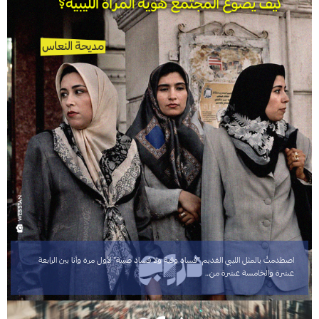
اصطدمتُ بالمثل الليبي القديم "فساد وقية ولا فساد صبية" لأول مرة وأنا بين الرابعة
عشرة والخامسة عشرة من…