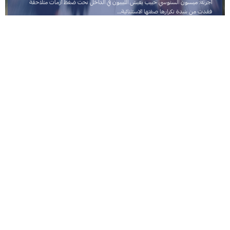
أجرتْه: ميسون السنوسي حبيب يعيش الليبيون في الداخل تحت ضغط أزمات متلاحقة
فقدت من شدة تكرارها صفتها الاستثنائية.…