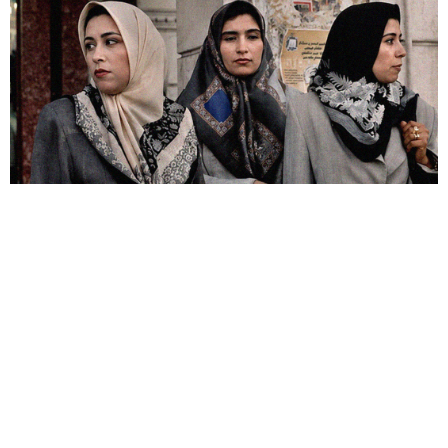
اصطدمتُ بالمثل الليبي القديم "فساد وقية ولا فساد صبية" لأول مرة وأنا بين الرابعة
عشرة والخامسة عشرة من…