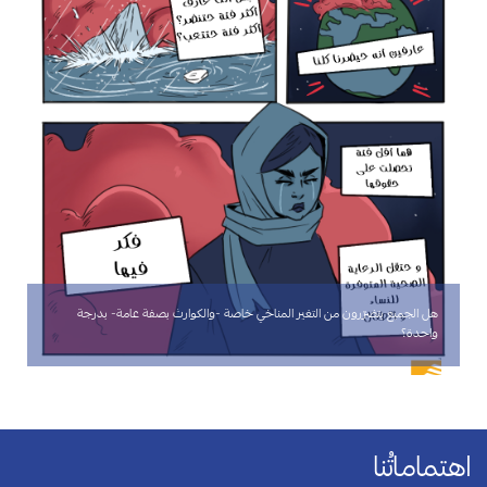
هل الجميع يتضرّرون من التغير المناخي خاصة -والكوارث بصفة عامة- بدرجة
واحدة؟
اهتماماتُنا