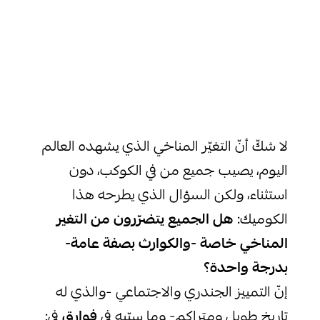
لا شكّ أنّ
التغيّر المناخي
الذي يشهده العالم
اليوم، يصيب جميع من في الكوكب، دون
استثناء، ولكن السؤال الذي يطرحه هذا
الكوميك:
هل الجميع يتضرّرون من التغير
المناخي خاصة -والكوارث بصفة عامة-
بدرجة واحدة؟
إنّ التمييز
الجندري
والاجتماعي -والذي له
تاريخ طويل ومتراكم- وما سبّبه في
فوارق
في: