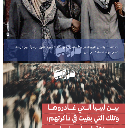
اصطدمتُ بالمثل الليبي القديم "فساد وقية ولا فساد صبية" لأول مرة وأنا بين الرابعة
عشرة والخامسة عشرة من…