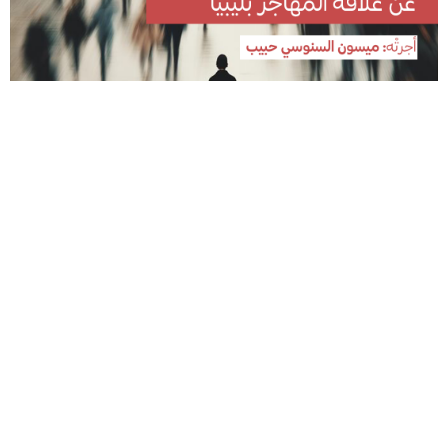
أجرتْه: ميسون السنوسي حبيب يعيش الليبيون في الداخل تحت ضغط أزمات متلاحقة
فقدت من شدة تكرارها صفتها الاستثنائية.…