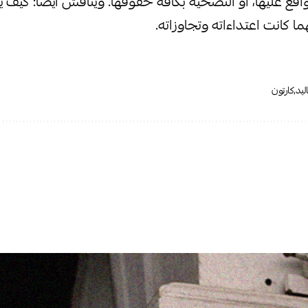
واقع عليها، أو التضحية بكافة حقوقها. ويناقش أيضا: كيف
ا كانت اعتداءاته وتجاوزاته.
ليد
كارتون