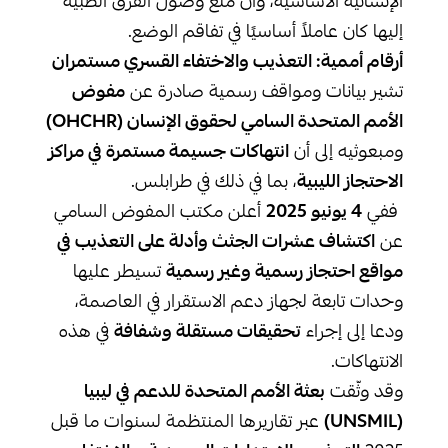
الإنسانية الأساسية، وأن منع وصول الفرق الطبية
إليها كان عاملاً أساسيًا في تفاقم الوضع.
أرقام أممية: التعذيب والاختفاء القسري مستمران
تشير بيانات ومواقف رسمية صادرة عن
مفوض
الأمم المتحدة السامي لحقوق الإنسان
(OHCHR)
ومبعوثيه إلى أن
انتهاكات جسيمة مستمرة في مراكز
الاحتجاز الليبية
، بما في ذلك في طرابلس.
ففي
4
يونيو 2025
أعلن مكتب المفوض السامي
عن
اكتشاف عشرات الجثث وأدلة على التعذيب في
مواقع احتجاز رسمية وغير رسمية
تسيطر عليها
وحدات تابعة لجهاز دعم الاستقرار في العاصمة،
ودعا إلى إجراء
تحقيقات مستقلة وشفافة
في هذه
الانتهاكات.
وقد وثّقت
بعثة الأمم المتحدة للدعم في ليبيا
(UNSMIL)
عبر تقاريرها المنتظمة لسنوات ما قبل