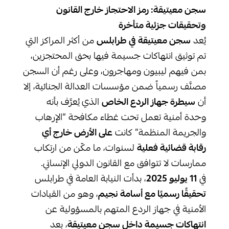
سجن معيتيقة: رمز الاحتجاز خارج القانون
وتحقيقات جزئية متأخرة
يُعد
سجن معيتيقة في طرابلس
من أكثر المراكز التي
تم توثيق انتهاكات جسيمة فيها بحق المحتجزين،
بمن فيهم ليبيون ومهاجرون، وعلى رغم أن السجن
مصنَّف رسمياً ضمن مؤسسات العدالة الجنائية، إلا
أن
سيطرة جهاز الردع الخاص
الذي يُعرَّف بأنه
وحدة أمنية تعمل تحت غطاء مكافحة “الإرهاب
والجريمة المنظمة” كانت
على الأرض خارج أي
رقابة قضائية فعلية
لسنوات، ما مكّن من ارتكاب
ممارسات لا تتوافق مع القانون الدولي الإنساني.
في
11
يوليو 2025
، بدأت النيابة العامة في طرابلس
تحقيقًا رسميًا مع أسامة نجيم
، وهو من القيادات
الأمنية في جهاز الردع المتهم بالمسؤولية عن
انتهاكات جسيمة داخل سجن معيتيقة
، بعد