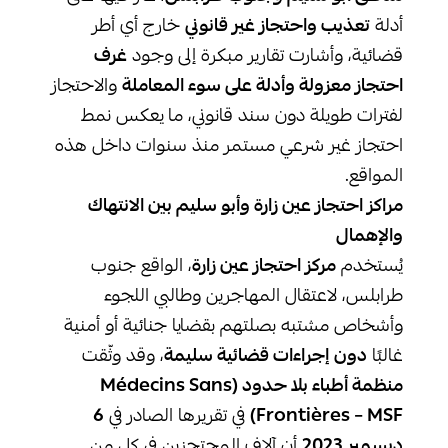
أدلة
تعذيب واحتجاز غير قانوني
خارج أي أطر
قضائية، وأشارت تقارير مبكرة إلى وجود
غرف
احتجاز معزولة وأدلة على سوء المعاملة
والاحتجاز
لفترات طويلة دون سند قانوني، ما يعكس نمط
احتجاز غير شرعي مستمر منذ سنوات داخل هذه
المواقع.
مراكز احتجاز عين زارة وأبو سليم بين الانتهاك
والإهمال
يُستخدم
مركز احتجاز عين زارة
، الواقع جنوب
طرابلس، لاعتقال المهاجرين وطالبي اللجوء
وأشخاص مشتبه بصلتهم بقضايا جنائية أو أمنية
غالبًا
دون إجراءات قضائية سليمة
، وقد وثّقت
منظمة أطباء بلا حدود
(Médecins Sans
Frontières – MSF)
في تقريرها الصادر في
6
ديسمبر 2023
أن آلاف المحتجزين في كل من