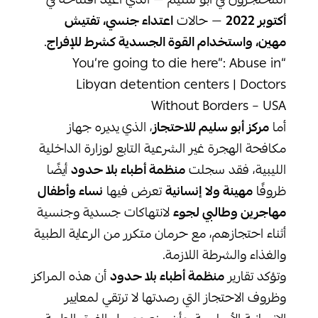
المحتجزون في أبو سليم — الذي أعيد افتتاحه في
أكتوبر 2022
— حالات
اعتداء جنسي، تفتيش
مهين، واستخدام القوة الجسدية كشرط للإفراج
.
“You’re going to die here”: Abuse in
Libyan detention centers | Doctors
Without Borders – USA
أما
مركز أبو سليم للاحتجاز
، الذي يديره جهاز
مكافحة الهجرة غير الشرعية التابع لوزارة الداخلية
الليبية، فقد سجلت
منظمة أطباء بلا حدود
أيضًا
ظروفًا
مهينة ولا إنسانية
تعرض فيها
نساء وأطفال
مهاجرين وطالبي لجوء
لانتهاكات جسدية وجنسية
أثناء احتجازهم، مع حرمان متكرر من الرعاية الطبية
والغذاء والشرطة اللازمة.
وتؤكد تقارير
منظمة أطباء بلا حدود
أن هذه المراكز
وظروف الاحتجاز التي رصدتها لا ترتقي لمعايير