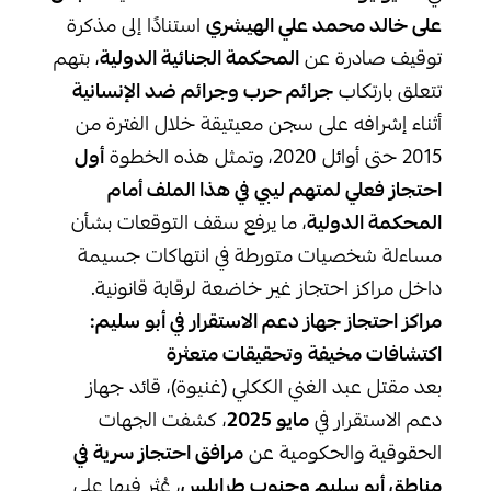
على خالد محمد علي الهيشري
استنادًا إلى مذكرة
توقيف صادرة عن
المحكمة الجنائية الدولية
، بتهم
تتعلق بارتكاب
جرائم حرب وجرائم ضد الإنسانية
أثناء إشرافه على سجن معيتيقة خلال الفترة من
2015 حتى أوائل 2020، وتمثل هذه الخطوة
أول
احتجاز فعلي لمتهم ليبي في هذا الملف أمام
المحكمة الدولية
، ما يرفع سقف التوقعات بشأن
مساءلة شخصيات متورطة في انتهاكات جسيمة
داخل مراكز احتجاز غير خاضعة لرقابة قانونية.
مراكز احتجاز جهاز دعم الاستقرار في أبو سليم:
اكتشافات مخيفة وتحقيقات متعثرة
بعد مقتل عبد الغني الككلي (غنيوة)، قائد جهاز
دعم الاستقرار في
مايو 2025
، كشفت الجهات
الحقوقية والحكومية عن
مرافق احتجاز سرية في
مناطق أبو سليم وجنوب طرابلس
، عُثر فيها على