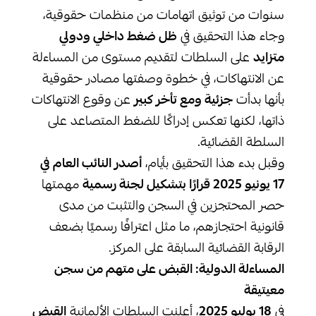
سنوات من توثيق اتهامات من منظمات حقوقية،
وجاء هذا التحقيق في
ظل ضغط داخلي ودولي
متزايد
على السلطات لتقديم مستوى من المساءلة
عن الانتهاكات، في خطوة وصفتها مصادر حقوقية
بأنها بدأت
جزئية ومع تأخر كبير
عن وقوع الانتهاكات
ذاتها، لكنها تعكس إدراكًا للضغط المتصاعد على
السلطة القضائية.
وقبل بدء هذا التحقيق بأيام،
أصدر النائب العام في
17 يونيو 2025 قرارًا بتشكيل لجنة رسمية
مهمتها
حصر المحتجزين في السجن والتثبت من مدى
قانونية احتجازهم، ما مثل اعترافًا رسميًا بضعف
الرقابة القضائية السابقة على المركز.
المساءلة الدولية: القبض على متهم من سجن
معيتيقة
في
18
يوليو 2025
، أعلنت السلطات الألمانية
القبض