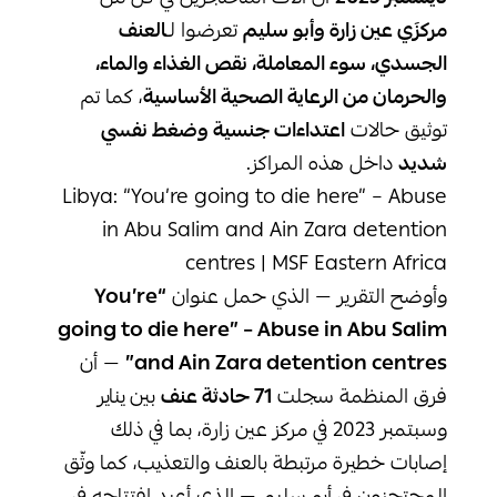
مركزَي عين زارة وأبو سليم
تعرضوا لـ
العنف
الجسدي، سوء المعاملة، نقص الغذاء والماء،
والحرمان من الرعاية الصحية الأساسية
، كما تم
توثيق حالات
اعتداءات جنسية وضغط نفسي
شديد
داخل هذه المراكز.
Libya: “You’re going to die here” – Abuse
in Abu Salim and Ain Zara detention
centres | MSF Eastern Africa
وأوضح التقرير — الذي حمل عنوان
“You’re
going to die here” – Abuse in Abu Salim
and Ain Zara detention centres”
— أن
فرق المنظمة سجلت
71
حادثة عنف
بين يناير
وسبتمبر 2023 في مركز عين زارة، بما في ذلك
إصابات خطيرة مرتبطة بالعنف والتعذيب، كما وثّق