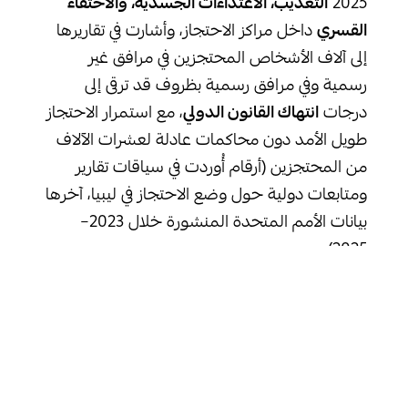
2025
التعذيب، الاعتداءات الجسدية، والاختفاء
القسري
داخل مراكز الاحتجاز، وأشارت في تقاريرها
إلى آلاف الأشخاص المحتجزين في مرافق غير
رسمية وفي مرافق رسمية بظروف قد ترقى إلى
درجات
انتهاك القانون الدولي
، مع استمرار الاحتجاز
طويل الأمد دون محاكمات عادلة لعشرات الآلاف
من المحتجزين (أرقام أُوردت في سياقات تقارير
ومتابعات دولية حول وضع الاحتجاز في ليبيا، آخرها
بيانات الأمم المتحدة المنشورة خلال 2023–
2025).
كما أعلن
الفريق العامل المعني بحالات الاختفاء
القسري التابع للأمم المتحدة
في
أبريل 2024
في
تقريره الدوري أن ليبيا لا تزال من بين الدول ذات
العدد الكبير من البلاغات غير المحسومة بشأن
أشخاص اختفوا بعد اعتقالهم
، وهو مؤشر على