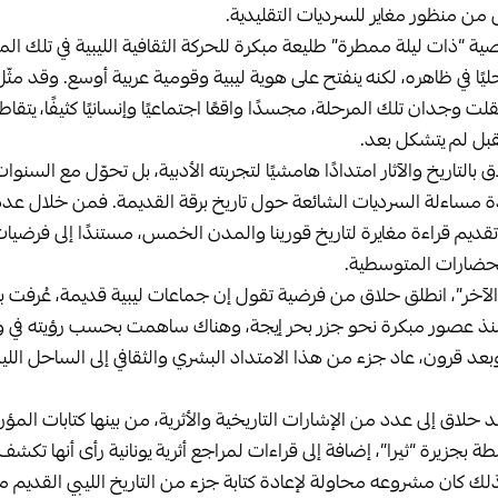
 منظور مغاير للسرديات التقليدية.
“ذات ليلة ممطرة” طليعة مبكرة للحركة الثقافية الليبية في تلك المر
حليًا في ظاهره، لكنه ينفتح على هوية ليبية وقومية عربية أوسع. وقد مثّل
لت وجدان تلك المرحلة، مجسدًا واقعًا اجتماعيًا وإنسانيًا كثيفًا، يتقاط
بل لم يتشكل بعد.
بالتاريخ والآثار امتدادًا هامشيًا لتجربته الأدبية، بل تحوّل مع السن
ة مساءلة السرديات الشائعة حول تاريخ برقة القديمة. فمن خلال عد
ديم قراءة مغايرة لتاريخ قورينا والمدن الخمس، مستندًا إلى فرضيات
الحضارات المتوسطية.
 الآخر”، انطلق حلاق من فرضية تقول إن جماعات ليبية قديمة، عُرفت ب
 منذ عصور مبكرة نحو جزر بحر إيجة، وهناك ساهمت بحسب رؤيته في وض
بعد قرون، عاد جزء من هذا الامتداد البشري والثقافي إلى الساحل الليبي،
د حلاق إلى عدد من الإشارات التاريخية والأثرية، من بينها كتابات الم
بجزيرة “ثيرا”، إضافة إلى قراءات لمراجع أثرية يونانية رأى أنها تكشف حض
ك كان مشروعه محاولة لإعادة كتابة جزء من التاريخ الليبي القديم م