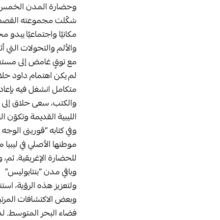
وحضارة المدن الخمس من
شكّلت مجموعته القصصية 
مكانيًا واجتماعيًا يبدو م
والألم والتحولات التي أثق
مع توقٍ غامض إلى مستق
لم يكن اهتمام داود حلاق 
متكامل انشغل فيه بإعاد
والكتب، سعى حلاق إلى تق
الليبية القديمة وتكوّن 
وفي كتابه “قورينى الوجه
موطنها الأصلي في ليبيا
للحضارة الإغريقية. ثم، و
وباقي مدن “بنتابوليس”
ولتعزيز هذه الرؤية، استن
وبعض الاكتشافات المرتبطة 
فضاء البحر المتوسط. لذل