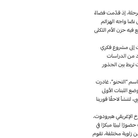
حلة، إذ قدّمت فضاءً
 نصًا واجه الهزائم
ع فيه حزن الأم الثكلى
وات إلى مشروع فكري
د من الدراسات
 تربط بين الجذور
اسم “التحنو”، غادرت
ع اللبنات الأولى
 لتنشأ لاحقًا قورينا
ؤرخ الإغريقي هيرودوت،
ورًا ليبيًا مبكرًا في
ن زاوية مختلفة، تقوم