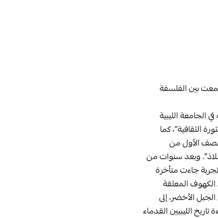
 جمعت بين الفلسفة
(1942)، والتحق بكلية الآداب في الجامعة الليبية
بـ”الثورة الثقافية”، كما
لنصف الأول من
لملاذ”. وبعد سنوات من
قصة، عاد لاحقًا ليصدر مجموعته القصصية “قناص هرم” عام (2007)، في تجربة جاءت متأخرة
لبحث التاريخي والأثري. كما صدر له “أوشاز الأسلاف” (1989) حول الكهوف المعلقة
قراته في الجبل الأخضر، إلى
ال سعت إلى إعادة قراءة تاريخ الليبيين القدماء