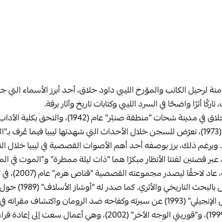
ثامنة لرحيل الكاتب والمؤرخ الليبي داود حلاق، أحد أبرز الأسماء التي
ركًا أثرًا واضحًا في السرد الليبي وكتابات تاريخ وآثار برقة.
وُلد داود موسى حمد حلاق في مدينة شحات “منطقة صنبّر” عام 
بمدينة بنغازي، وفي أبريل (1973)، تعرّض للسجن خلال الأحداث التي شهدتها ليبيا فيما عُرف 
وبرغم ذلك، برز بوصفه أحد أهم الأصوات القصصية في ليبيا خلال ا
عبر قصتين لفتتا الأنظار مبكرًا هما “ذات ليلة ممطرة” و”الموت في ا
الانقطاع عن كتابة ال
نسبيًا بعد انشغاله الطويل با
بالجبل الأخضر، و”مرقص الإنجيلي” (1993) عن سيرته وكفاحه ضد الرومان واكتشاف م
جانب “عمود السماء” (1999)، و”قوريني الوجه الآخر” (2002)، وهي أعم