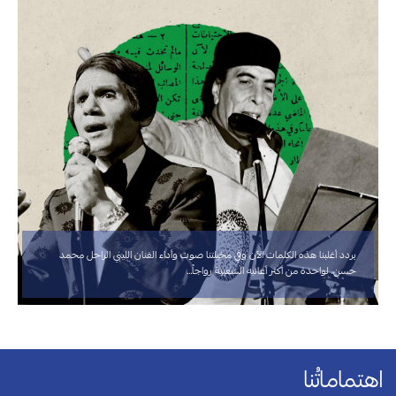
‏يردد أغلبنا هذه الكلمات الآن وفي مخيلتنا صوت وأداء الفنان الليبي الراحل ⁧‫محمد
حسن‬⁩، لواحدة من أكثر أغانيه الشعبية رواجاً…
اهتماماتُنا