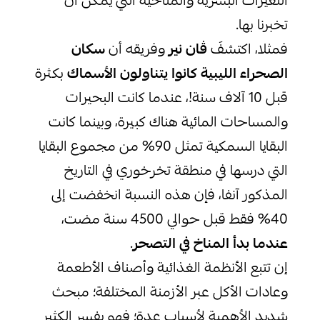
التغيرات البشرية والمناخية التي يمكن أن
تخبرنا بها.
فمثلا، اكتشفَ
ڤان نير
وفريقه أن
سكان
الصحراء الليبية كانوا يتناولون الأسماك
بكثرة
قبل 10 آلاف سنة!، عندما كانت البحيرات
والمساحات المائية هناك كبيرة، وبينما كانت
البقايا السمكية تمثل 90% من مجموع البقايا
التي درسها في منطقة تخرخوري في التاريخ
المذكور آنفا، فإن هذه النسبة انخفضت إلى
40% فقط قبل حوالي 4500 سنة مضت،
عندما بدأ المناخ في التصحر
.
إن تتبع الأنظمة الغذائية وأصناف الأطعمة
وعادات الأكل عبر الأزمنة المختلفة؛ مبحث
شديد الأهمية لأسباب عدة؛ فهو يفسر الكثير