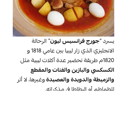
يسرد “
جورج فرانسيس ليون
” الرحالة
الانجليزي الذي زار ليبيا بين عامي 1818 و
1820م طريقة تحضير عدة أكلات ليبية مثل
الكسكسي والبازين والفتات والمقطع
والزميطة والدويدة والعصيدة
وغيرها، لا أثر
للطماطم أو البطاطا في مذكراته.
يقول عن ما يخلط مع الكسكسي من
الإضافات مثلا: “حينما تنضج حبيبات
الكسكسي يضاف إليها اللحم وقليل من الزبد