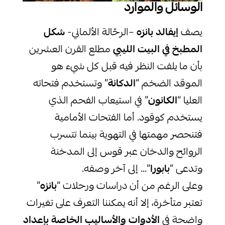
الوسائل والموارد
يصف
إيفالد بانزه
–الرحّالة الألماني-
شكل
المطبخ في البيت الليبي
مطلع القرن العشرين
بأن ما يلفت النظر فيه قبل كل شيء هو
الموقد الضخم “
الدكانة
” وتستخدم فتحاته
العليا “
الكانون
” في استيعاب الفحم الذي
يستخدم كوقود. أما الفتحات الأمامية
فتنحصر مهمتها في التهوية بينما تتسرب
الروائح والدخان عبر قوس إلى المدخنة
وتدعى “
بابورا
“… إلى آخر وصفه.
وعلى الرغم من أن دراسات ورحلات “
بانزه
”
تعتبر متأخرة، إلا أنه يمكننا التعرف على تغيرات
واضحة في
الأدوات والأساليب الخاصة بإعداد