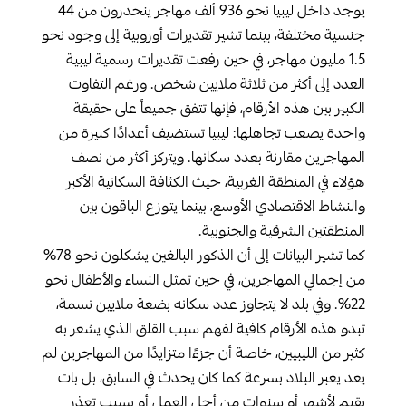
يوجد داخل ليبيا نحو 936 ألف مهاجر ينحدرون من 44
جنسية مختلفة، بينما تشير تقديرات أوروبية إلى وجود نحو
1.5 مليون مهاجر، في حين رفعت تقديرات رسمية ليبية
العدد إلى أكثر من ثلاثة ملايين شخص. ورغم التفاوت
الكبير بين هذه الأرقام، فإنها تتفق جميعاً على حقيقة
واحدة يصعب تجاهلها: ليبيا تستضيف أعدادًا كبيرة من
المهاجرين مقارنة بعدد سكانها. ويتركز أكثر من نصف
هؤلاء في المنطقة الغربية، حيث الكثافة السكانية الأكبر
والنشاط الاقتصادي الأوسع، بينما يتوزع الباقون بين
المنطقتين الشرقية والجنوبية.
كما تشير البيانات إلى أن الذكور البالغين يشكلون نحو 78%
من إجمالي المهاجرين، في حين تمثل النساء والأطفال نحو
22%. وفي بلد لا يتجاوز عدد سكانه بضعة ملايين نسمة،
تبدو هذه الأرقام كافية لفهم سبب القلق الذي يشعر به
كثير من الليبيين، خاصة أن جزءًا متزايدًا من المهاجرين لم
يعد يعبر البلاد بسرعة كما كان يحدث في السابق، بل بات
يقيم لأشهر أو سنوات من أجل العمل أو بسبب تعذر