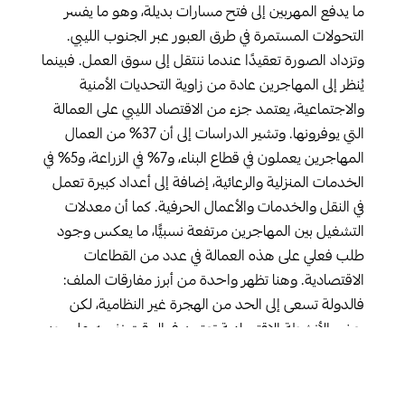
ما يدفع المهربين إلى فتح مسارات بديلة، وهو ما يفسر
التحولات المستمرة في طرق العبور عبر الجنوب الليبي.
وتزداد الصورة تعقيدًا عندما ننتقل إلى سوق العمل. فبينما
يُنظر إلى المهاجرين عادة من زاوية التحديات الأمنية
والاجتماعية، يعتمد جزء من الاقتصاد الليبي على العمالة
التي يوفرونها. وتشير الدراسات إلى أن 37% من العمال
المهاجرين يعملون في قطاع البناء، و7% في الزراعة، و5% في
الخدمات المنزلية والرعائية، إضافة إلى أعداد كبيرة تعمل
في النقل والخدمات والأعمال الحرفية. كما أن معدلات
التشغيل بين المهاجرين مرتفعة نسبيًّا، ما يعكس وجود
طلب فعلي على هذه العمالة في عدد من القطاعات
الاقتصادية. وهنا تظهر واحدة من أبرز مفارقات الملف:
فالدولة تسعى إلى الحد من الهجرة غير النظامية، لكن
بعض الأنشطة الاقتصادية تعتمد في الوقت نفسه على جزء
من العمالة التي تنتجها هذه التدفقات.
ومن هنا يبدو أن جوهر القضية لا يتعلق بوجود مشروع
معلن لتوطين المهاجرين بقدر ما يتعلق بإدارة الهجرة