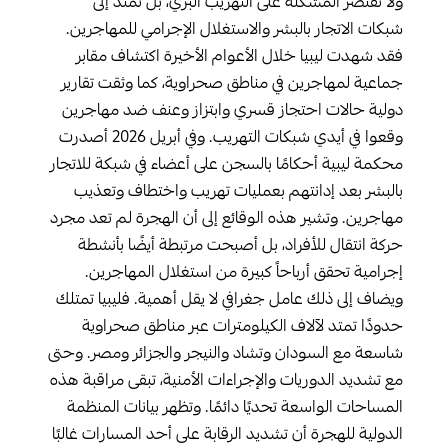
ولا تقتصر المشكلة على التهريب البري، بل تمتد إلى
شبكات الاتجار بالبشر والاستغلال الإجرامي للمهاجرين.
فقد شهدت ليبيا خلال الأعوام الأخيرة اكتشاف مقابر
جماعية لمهاجرين في مناطق صحراوية، كما وثقت تقارير
دولية حالات احتجاز قسري وابتزاز وعنف ضد مهاجرين
وقعوا في أيدي شبكات التهريب. وفي أبريل 2026 أصدرت
محكمة ليبية أحكامًا بالسجن على أعضاء في شبكة للاتجار
بالبشر بعد إدانتهم بعمليات تهريب واختطاف وتعذيب
مهاجرين. وتشير هذه الوقائع إلى أن الهجرة لم تعد مجرد
حركة انتقال للأفراد، بل أصبحت مرتبطة أيضًا بأنشطة
إجرامية تحقق أرباحاً كبيرة من استغلال المهاجرين.
ويضاف إلى ذلك عامل جغرافي لا يقل أهمية. فليبيا تمتلك
حدودًا تمتد لآلاف الكيلومترات عبر مناطق صحراوية
شاسعة مع السودان وتشاد والنيجر والجزائر ومصر. وحتى
مع تشديد الدوريات والإجراءات الأمنية، تبقى مراقبة هذه
المساحات الواسعة تحديًا دائمًا. وتظهر بيانات المنظمة
الدولية للهجرة أن تشديد الرقابة على أحد المسارات غالبًا