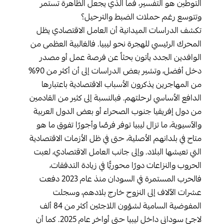
التوطين هو التفسير، فما الذي يجعل الظاهرة تستمر
وتتوسع رغم حملات الضبط والترحيل؟
تكشف الدراسات الميدانية أن العامل الاقتصادي يظل
المحرك الرئيسي للهجرة نحو ليبيا. فالغالبية العظمى من
الوافدين الجدد يأتون بحثاً عن فرصة عمل أو مصدر
دخل أفضل، وتشير بعض الدراسات إلى أن أكثر من 90%
من المهاجرين يذكرون الأسباب الاقتصادية باعتبارها
الدافع الأساسي لرحلتهم. فبالنسبة إلى كثير من القادمين
من دول إفريقيا جنوب الصحراء أو بعض الدول العربية
والآسيوية، ما تزال ليبيا توفر فرصًا وأجورًا تفوق ما هو
متاح في بلدانهم الأصلية، حتى في ظل الأزمات الاقتصادية
التي تعيشها البلاد. وإلى جانب العامل الاقتصادي، لعبت
الحروب والنزاعات دورًا محوريًّا في زيادة التدفقات،
فالحرب المستمرة في السودان منذ عام 2023 دفعت
عشرات الآلاف إلى النزوح خارج بلادهم، وسجلت
المفوضية السامية لشؤون اللاجئين أكثر من 84 ألف
لاجئ سوداني داخل ليبيا حتى أواخر عام 2025. كما أن