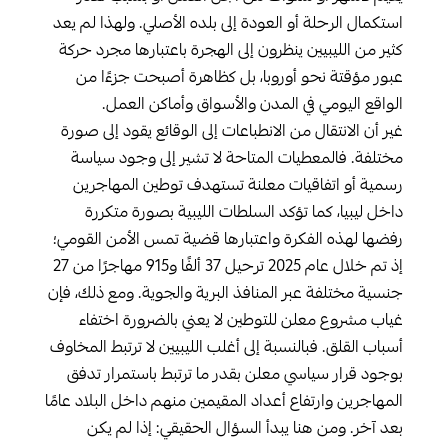
استكمال الرحلة أو العودة إلى بلده الأصلي. ولهذا لم يعد
كثير من الليبيين ينظرون إلى الهجرة باعتبارها مجرد حركة
عبور مؤقتة نحو أوروبا، بل كظاهرة أصبحت جزءًا من
الواقع اليومي في المدن والأسواق وأماكن العمل.
غير أن الانتقال من الانطباعات إلى الوقائع يقود إلى صورة
مختلفة. فالمعطيات المتاحة لا تشير إلى وجود سياسة
رسمية أو اتفاقيات معلنة تستهدف توطين المهاجرين
داخل ليبيا، كما تؤكد السلطات الليبية بصورة متكررة
رفضها لهذه الفكرة واعتبارها قضية تمس الأمن القومي؛
إذ تم خلال عام 2025 ترحيل 37 ألفًا و915 مهاجرًا من 27
جنسية مختلفة عبر المنافذ البرية والجوية. ومع ذلك، فإن
غياب مشروع معلن للتوطين لا يعني بالضرورة اختفاء
أسباب القلق. فبالنسبة إلى أغلب الليبيين لا ترتبط المخاوف
بوجود قرار سياسي معلن بقدر ما ترتبط باستمرار تدفق
المهاجرين وارتفاع أعداد المقيمين منهم داخل البلاد عامًا
بعد آخر. ومن هنا يبدأ السؤال الحقيقي: إذا لم يكن