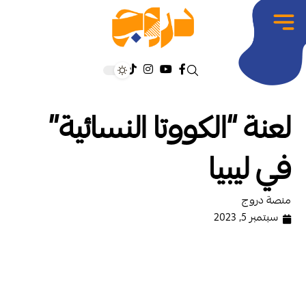
لعنة “الكووتا النسائية”
في ليبيا
منصة دروج
سبتمبر 5, 2023