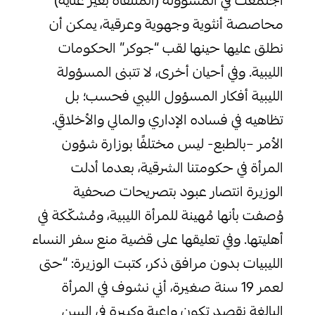
اجتمعت في المسؤولة (المنتقاة بغير عناية)
محاصصة أنثوية وجهوية وعرقية، يمكن أن
نطلق عليها حينها لقب “جوكر” الحكومات
الليبية. وفي أحيان أخرى، لا تتبنى المسؤولة
الليبية أفكار المسؤول الليبي فحسب؛ بل
تظاهيه في فساده الإداري والمالي والأخلاقي.
الأمر –بالطبع- ليس مختلفًا بوزارة شؤون
المرأة في حكومتنا الشرقية، بعدما أدلت
الوزيرة انتصار عبود بتصريحات صحفية
وُصفت بأنها مُهينة للمرأة الليبية، ومُشكّكة في
أهليتها. وفي تعليقها على قضية منع سفر النساء
الليبيات بدون مرافق ذكر، كتبت الوزيرة: “حتى
لعمر 19 سنة صغيرة، أني نشوف في المرأة
البالغة نقصد تكون واعية وكبيرة في السن