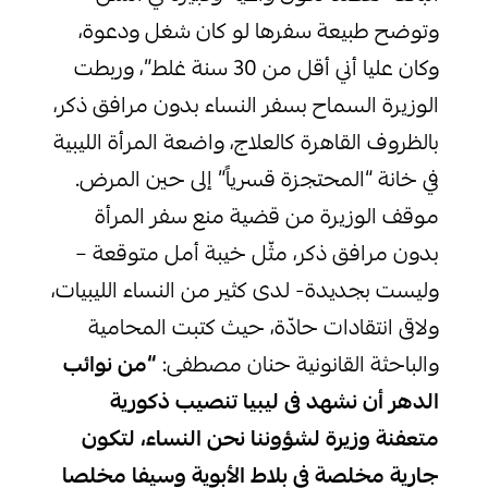
وتوضح طبيعة سفرها لو كان شغل ودعوة،
وكان عليا أني أقل من 30 سنة غلط”، وربطت
الوزيرة السماح بسفر النساء بدون مرافق ذكر،
بالظروف القاهرة كالعلاج، واضعة المرأة الليبية
في خانة “المحتجزة قسرياً” إلى حين المرض.
موقف الوزيرة من قضية منع سفر المرأة
بدون مرافق ذكر، مثّل خيبة أمل متوقعة –
وليست بجديدة- لدى كثير من النساء الليبيات،
ولاقى انتقادات حادّة، حيث كتبت المحامية
والباحثة القانونية حنان مصطفى:
“من نوائب
الدهر أن نشهد فى ليبيا تنصيب ذكورية
متعفنة وزيرة لشؤوننا نحن النساء، لتكون
جارية مخلصة فى بلاط الأبوية وسيفا مخلصا