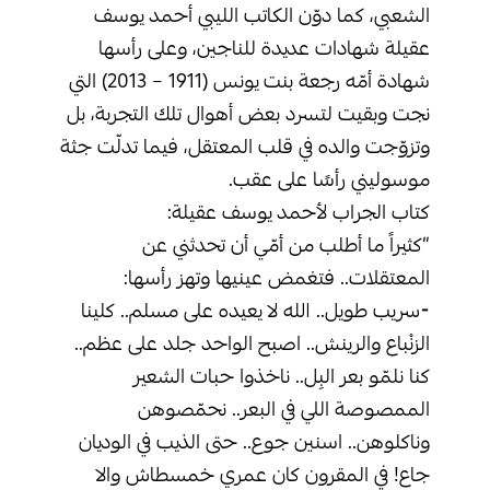
الشعبي، كما دوّن الكاتب الليبي أحمد يوسف
عقيلة شهادات عديدة للناجين، وعلى رأسها
شهادة أمّه رجعة بنت يونس (1911 – 2013) التي
نجت وبقيت لتسرد بعض أهوال تلك التجربة، بل
وتزوّجت والده في قلب المعتقل، فيما تدلّت جثة
موسوليني رأسًا على عقب.
‏كتاب الجراب لأحمد يوسف عقيلة:
‏”كثيراً ما أطلب من أمّي أن تحدثني عن
المعتقلات.. فتغمض عينيها وتهز رأسها:
‏⁃سريب طويل.. الله لا يعيده على مسلم.. كلينا
الزنْباع والرينش.. اصبح الواحد جلد على عظم..
كنا نلمّو بعر البِل.. ناخذوا حبات الشعير
الممصوصة اللي في البعر.. نحمّصوهن
وناكلوهن.. اسنين جوع.. حتى الذيب في الوديان
جاع! في المقرون كان عمري خمسطاش والا