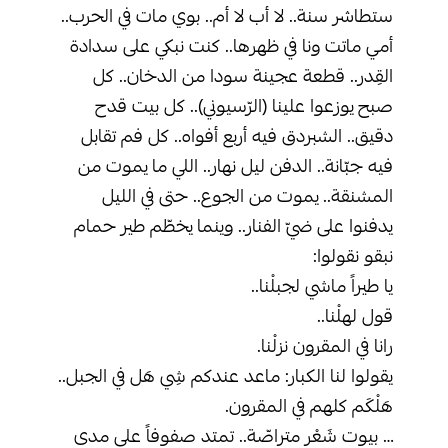
ستطاشر سنة.. لا أب لا أم.. بوي مات في الحرب..
أمي ماتت ونا في ظهرها.. كنت نبكي على سدادة
القِدر.. قطعة عجينة سودا من الدخان.. كل
صبح يوزعوا علينا (الرّسيوني).. كل بيت قدح
دقيق.. الشبردق فيه أربع أفواه.. كل فم تقابل
فيه جبّانة.. الدفن ليل نهار.. اللي ما يموت من
المشنقة.. يموت من الجوع.. حتى في الليل
يدفنوا على ضيّ الفنار.. وينما يخطّم طير حمام
نبقو نقولوا:
‏يا طيراً ماشي لجبلْنا..
‏قول لهلْنا..
‏رانا في المقرون نزلْنا.
‏يقولوا لنا الكبار: ماعد عندكم شِي هَل في الجبل..
هَلْكَم كلهم في المقرون.
‏… بيوت شَعْر متراصّة.. تمتد صفوفاً على مدى