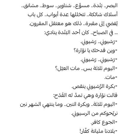
البصر.. بَنْدة.. مسوَّع.. شناوير.. سوط.. مشانق..
أسلاك شائكة.. تتخللها عدة أبواب.. كل باب
يُفضي إلى مقبرة.. ذلك هو معتقل المقرون.
‏… في الصباح.. كان أحد البَنْدة ينادي:
‏⁃رَسْيوني.. رَسْيوني.
‏⁃وين قدحك يا نوّارة؟
‏⁃رَسْيوني.. رَسْيوني.
‏⁃اليوم ثلاثة بس.. مات العيّل؟
‏⁃مات.
‏⁃بكرة الرَّسْيوني ينقص.
‏قالت نوّارة وهي تمدّ له القَدَح:
‏⁃اليوم ثلاثة.. وبكرة اثنين.. وما ينتهي الشهر نين
نريّحوكم من الرسيوني.
‏⁃الجوع كافر.
‏⁃بلادنا مليانة كفّار!