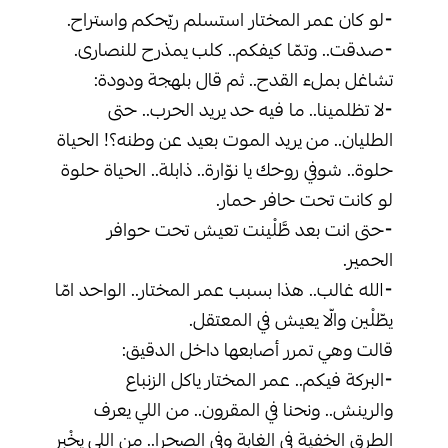
‏⁃لو كان عمر المختار استسلم ريّحكم واستراح.
‏⁃صدقت.. وتمّا كيفكم.. كلب يمذرح للنصارى.
‏تشاغل بملء القدح.. ثم قال بلهجة ودودة:
‏⁃لا تظلمينا.. ما فيه حد يريد الحرب.. حتى
الطليان.. من يريد الموت بعيد عن وطنه؟! الحياة
حلوة.. شوفي روحك يا نوّارة.. ذابلة.. الحياة حلوة
لو كانت تحت حافر حمار.
‏⁃حتى انت بعد طَّلْينت تعيش تحت حوافر
الحمير.
‏⁃الله غالب.. هذا بسبب عمر المختار.. الواحد امّا
يطّلْين والّا يعيش في المعتقل.
‏قالت وهي تمرر أصابعها داخل الدقيق:
‏⁃البركة فيكم.. عمر المختار ياكل الزنباع
والرينش.. ونحنا في المقرون.. من اللي يعرف
الطرق الخفية في الغابة وفي الصحرا.. من اللي يِخْبر