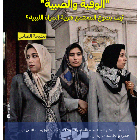
اصطدمتُ بالمثل الليبي القديم "فساد وقية ولا فساد صبية" لأول مرة وأنا بين الرابعة
عشرة والخامسة عشرة من…