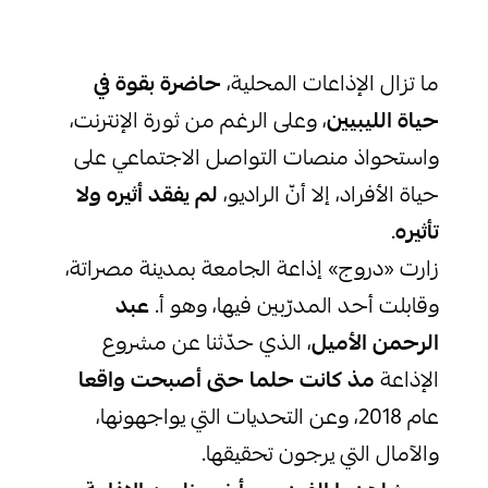
ما تزال الإذاعات المحلية،
حاضرة بقوة في
حياة الليبيين
، وعلى الرغم من ثورة الإنترنت،
واستحواذ منصات التواصل الاجتماعي على
حياة الأفراد، إلا أنّ الراديو،
لم يفقد أثيره ولا
تأثيره
.
زارت «دروج» إذاعة الجامعة بمدينة مصراتة،
وقابلت أحد المدرّبين فيها، وهو أ.
عبد
الرحمن الأميل
، الذي حدّثنا عن مشروع
الإذاعة
مذ كانت حلما حتى أصبحت واقعا
عام 2018، وعن التحديات التي يواجهونها،
والآمال التي يرجون تحقيقها.