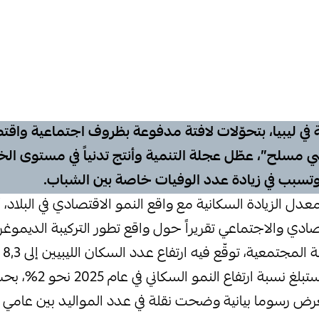
ية في ليبيا، بتحوّلات لافتة مدفوعة بظروف اجتماعية واقتص
مسلح”، عطّل عجلة التنمية وأنتج تدنياً في مستوى ال
تسبب في زيادة عدد الوفيات خاصة بين الشباب.
دل الزيادة السكانية مع واقع النمو الاقتصادي في البلاد
صادي والاجتماعي تقريراً حول واقع تطور التركيبة الديموغراف
وتدا
بحلول عام 2030، وستبلغ ن