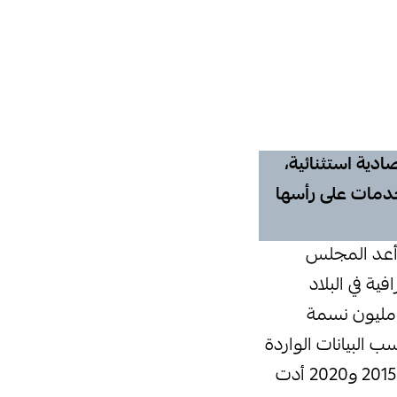
ادية استثنائية،
خدمات على رأسها
، أعد المجلس
ية في البلاد
عياتها على التنمية المجتمعية، توقّع فيه ارتفاع عدد السكان الليبيين إلى 8,3 مليون نسمة
سبة ارتفاع النمو السكاني في عام 2025 نحو 2%، بحسب البيانات الواردة
في التقرير، الذي استعرض رسوما بيانية وضحت نقلة في عدد المواليد بين عامي 2015 و2020 أدت