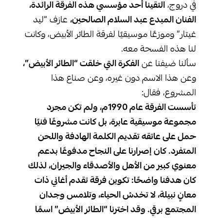
في دروج،
التقينا أحد مؤسسي هذه الفرقة الرائدة،
الفنان المبدع عبد السلام الصالحين،
عازف “ليد
غيتار” وموزعًا موسيقيًا لفرقة الطائر الأبيض، وكانت
لنا هذه الفسحة معه.
سألنا ضيفنا عن
الفكرة التي خلقت “الطائر الأبيض”،
وعن هذا الاسم دون غيره، وعن صناع هذا
المشروع، فقال:
تأسست الفرقة عام 1990م، ولم تكن مجرد
مجموعة موسيقية عابرة، بل كانت مشروعًا فنيًا
حمل على عاتقه تقديم الكلمة الهادفة واللحن
المتفرد. كان إصرارنا على النجاح مدفوعًا بدعم
معنوي كبير من الأهل والأصدقاء والجيران، لذلك
كان هدفنا واضحًا: تكوين فرقة تقدم أغاني ذات
معانٍ نبيلة، لا تخدش الحياء، وتلامس وجدان
المجتمع برقي. وقد اخترنا “الطائر الأبيض” اسمًا