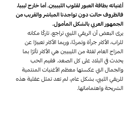
أغنياته بطاقة العبور لقلوب الليبيين. أما خارج ليبيا،
فالظروف حالت دون تواجدنا المباشر والقريب من
الجمهور العربي بالشكل المأمول.
يرى البعض أن الريقي الليبي تراجع، تاركًا مكانه
للراب، الأكثر جرأة وتمردًا، وربما الأكثر تعبيرًا عن
المزاج العام لفئة من الليبيين هي الأكثر تأثرًا بما
يحدث في البلاد على كل الصعد. فقيم الحب
والجمال التي عكستها معظم الأغنيات المنتمية
للريقي الليبي، بشكل عام، لم تعد تمثل عقلية هذه
الشريحة واهتماماتها.
وعن مكان الريقي في ليبيا اليوم، قال ضيفنا:
يرى أعضاء الفرقة أن الريقي الليبي لا يزال يحتفظ
بمكانته، ولم ينسحب أمام موجات الراب، مؤكدين
أن لكل فن محبيه. ومع ذلك، انتقد الصالحين
ورفاقه اتجاه بعض فناني الريقي للاعتماد السهل