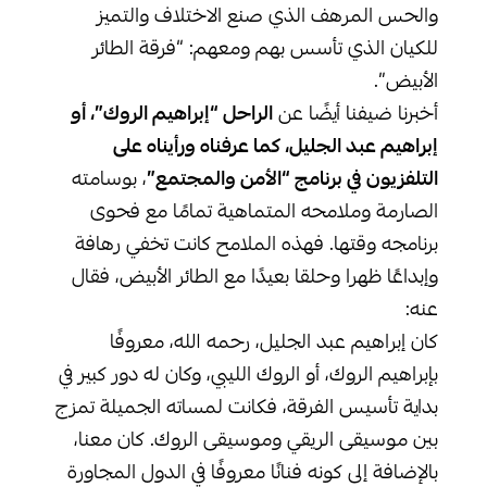
والحس المرهف الذي صنع الاختلاف والتميز
للكيان الذي تأسس بهم ومعهم: “فرقة الطائر
الأبيض”.
أخبرنا ضيفنا أيضًا عن
الراحل “إبراهيم الروك”، أو
إبراهيم عبد الجليل، كما عرفناه ورأيناه على
التلفزيون في برنامج “الأمن والمجتمع”
، بوسامته
الصارمة وملامحه المتماهية تمامًا مع فحوى
برنامجه وقتها. فهذه الملامح كانت تخفي رهافة
وإبداعًا ظهرا وحلقا بعيدًا مع الطائر الأبيض، فقال
عنه:
كان إبراهيم عبد الجليل، رحمه الله، معروفًا
بإبراهيم الروك، أو الروك الليبي، وكان له دور كبير في
بداية تأسيس الفرقة، فكانت لمساته الجميلة تمزج
بين موسيقى الريقي وموسيقى الروك. كان معنا،
بالإضافة إلى كونه فنانًا معروفًا في الدول المجاورة