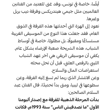
أيضًا، خاصة في تونس، وقد غنى للعديد من الفنانين
العالميين مثل جيمي هيندريكس وفرقة ديب بربل
وغيرها.
نعود إلى الهزة التي أحدثتها هذه الفرقة في الذوق
العام، فقد جعلت هذا النوع من الموسيقى الغربية
مستساغًا ومقبولًا، بل مطلوبًا، خاصة في أوساط
الشباب، هذه الشريحة صعبة الإرضاء بشكل عام.
يكفي أن موسيقى الريقي هي آخر عهد الشباب
الليبي بالرقص العلني، قبل أن تحل محله
استعراضات المال والسلاح.
وعن الانتشار الذي ربما لم تسعَ إليه الفرقة، وعن
سطوعها في ليبيا، ومتى بدأ تحديدًا، قال الفنان عبد
السلام الصالحين:
بدأت المرحلة الذهبية للفرقة مع إصدار ألبومنا
الأول “ما تصدقيش الناس” سنة 1993م، فكانت