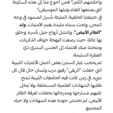
وأحلامهم الكثير؟ فمن أحوج منا إلى هذه السكينة
التي يصنعها الغناء وتبثها الموسيقى؟
في حديقتنا الخلفية، المليئة بأسرار الصمود في وجه
المحن، وتحت سماء ملبدة بغيم الأمنيات،
ولد
“الطائر الأبيض”
، وانتشل أرواح جيل بأسره، وحلق
بها عاليًا، حيث رصعت البهجة حواف الذكريات،
ومنحتنا صك الانتماء إلى الجنس البشري ذي
الفطرة السليمة.
لم يحجب غبار السنين بعض أجمل الأغنيات الليبية
التي جعلت “الريقي” رفيق درب ولسان حال قال كل
شيء، في زمن كانت فيه الجامعات الليبية تمنح
طلابها الشهادات العلمية المستحقة، ولا تبخل
عليهم مسارحها ومدرجاتها بحفلات لفرقة الطائر
الأبيض، لم تخدش جودة هذه الشهادات ولا حياء
المجتمع.