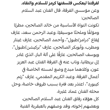
لفرقتنا ليعكس فلسفتها كرمز للسلام والنقاء.
وعن مؤسسي الفرقة، قال الفنان عبد السلام
الصالحين:
تكونت النواة الأساسية من خالد الصالحين، مطربًا
ومؤلفًا وملحنًا موسيقيًا، وعبد الرحمن سعد، عازف
إيقاع “درامز/طبول”، وأحمد الصالحين، عازف غيتار
ومطرب، وأبوبكر الصالحين، عازف “بركيشن/طبول”،
ويوسف الصالحين، عازفًا على آلة الباز، الذي غادر
إلى بريطانيا، وناب عنه في الفرقة الفنان عبد العزيز
عون، وكلاهما مبدع وضع لمسته الخاصة في
أعمال الفرقة. وعبد الكريم المقدمي، عازف “رتم
كيبورد”، اعتذر بعد فترة بسبب ظروف خاصة، وحل
محله الفنان عماد غثيرة.
كل هؤلاء رفاق الفنان عبد السلام الصالحين،
وبعضهم إخوته، وقد وصفهم بالعبقرية الفنية