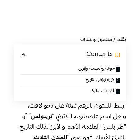
بقلم / منصور بوشناف
Contents
حويتة وخميسة وقرين
قرزة تروّض التاريخ
أيقونات متناثرة
ارتبط الليبيّون بالرقم ثلاثة على نحو لافت،
ولعل اسم عاصمتهم اللاتيني “
تريبولس
” أو
“طرابلس” العلامة الأهم والأبرز لذلك التاريخ
الثلاثيّ الأبعاد، فهو يعني “
المدن الثلاث
.