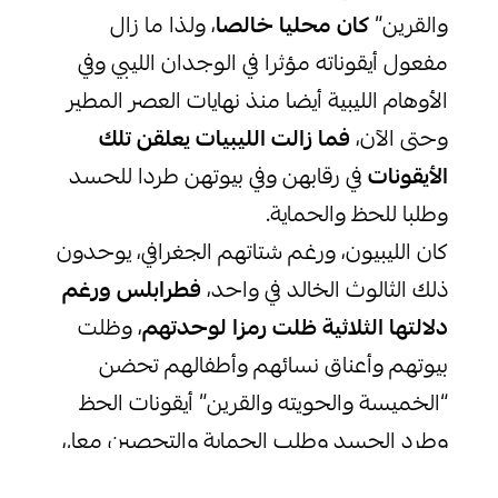
والقرين”
كان محليا خالصا
، ولذا ما زال
مفعول أيقوناته مؤثرا في الوجدان الليبي وفي
الأوهام الليبية أيضا منذ نهايات العصر المطير
وحتى الآن،
فما زالت الليبيات يعلقن تلك
الأيقونات
في رقابهن وفي بيوتهن طردا للحسد
وطلبا للحظ والحماية.
كان الليبيون، ورغم شتاتهم الجغرافي، يوحدون
ذلك الثالوث الخالد في واحد،
فطرابلس ورغم
دلالتها الثلاثية ظلت رمزا لوحدتهم
، وظلت
بيوتهم وأعناق نسائهم وأطفالهم تحضن
“الخميسة والحويته والقرين” أيقونات الحظ
وطرد الحسد وطلب الحماية والتحصين معا,،
فمن النادر ألا تجدها متجاورة ومشدودة