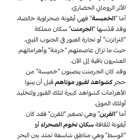
الأثر الروماني الحضاري.
أما “
الخميسة
” فهي أيقونة صحراوية خالصة،
وقد قدّسها “
الجرمنت
” سكان مملكة
“الترانزت” أو تجارة العبور في الجنوب الليبي،
حيث ما تزال عاصمتهم “جرمة” وأهراماتهم
العشرون باقية إلى الآن.
وقد كان الجرمنت ينصبون “خميسة” من
حجر
كشواهد لقبور موتاهم
قبل أن يبنوا
الأهرامات كشواهد كبيرة لتلك القبور ولتخليد
أولئك الموتى.
أما “
القرين
” وهي تصغير “للقرن” فقد كان
أيقونة لثقافة
سكان تخوم الصحراء
أو
“الوسط” وهي مناطق شاسعة تمتد بين البحر