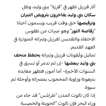
آثار قرزيل تظهر في “قرزة” ببني وليد، وظل
سكان بني وليد يفاخرون بترويض الثيران
وترقيصها
حتى وقت قريب، ويسمون أحيانا
“
رقاصة الثور
” وهو ميراث من طقوس
الاحتفاء والتقديس لقرزيل وثيرانه المتوترة في
العهد القديم.
تماثيل وأيقونات قرزيل وثيرانه
يحتفظ متحف
بني وليد ببعضها
-إن لم تدمر أو تسرق في
السنوات الأخيرة- أما آمون فتظهر معابده
بترهونة وزاوية المحجوب بمصراته وأوجلة ثم
سيوة.
إذا كان ثالوث المدن “طرابلس” قد جاء من
وراء البحر فإن ثالوث “الحويتة والخميسة