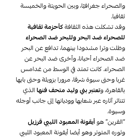
والصحراء جغرافيّا، وبين الحويتة والخميسة
ثقافيا.
وقد تشكلت هذه الثقافة
كأحزمة ثقافية
للصحراء ضد البحر وللبحر ضد الصحراء
وظلت وترا مشدودا بينهما، تدافع عن البحر
ضد الصحراء أحيانا، وأخرى ضد البحر عن
الصحراء. كانت تمتد في الوسط من غدامس
غربا وحتى سيوة شرقا، مرورا بزويلة وحتى بابها
بالقاهرة، و
تعتبر بني وليد متحف فنها
الذي
تتناثر آثاره عبر شعابها ووديانها إلى جانب أوجله
وسيوة.
“القرين” هو
أيقونة المعبود الليبي قرزيل
وثوره المتوتر وهو أيضا أيقونة المعبود الليبي