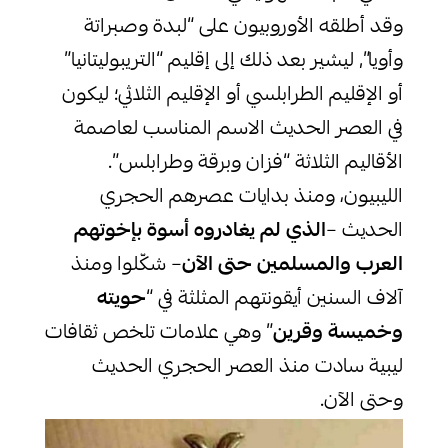
وقد أطلقه الأوروبيون على “لبدة وصبراتة
وأويا”, ليشير بعد ذلك إلى إقليم “التريبوليتانيا”
أو الإقليم الطرابلسي أو الإقليم الثلاثي؛ ليكون
في العصر الحديث الاسم المناسب لعاصمة
الأقاليم الثلاثة “فزان وبرقة وطرابلس”.
الليبيون، ومنذ بدايات عصرهم الحجري
الحديث –
الذي لم يغادروه أسوة بإخوتهم
العرب والمسلمين حتى الآن
– شكّلوا ومنذ
آلاف السنين أيقونتهم المثلثة في “
حويته
وخميسة وقرين
” وهي علامات تلخص ثقافات
ليبية سادت منذ العصر الحجري الحديث
وحتى الآن.