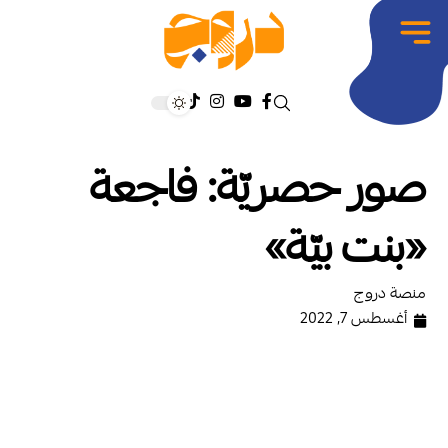
صور حصريّة: فاجعة
«بنت بيّة»
منصة دروج
أغسطس 7, 2022