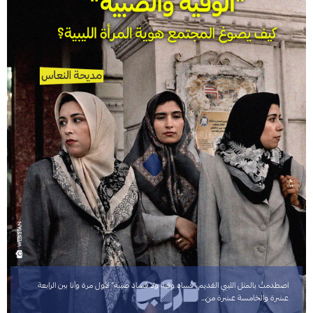
اصطدمتُ بالمثل الليبي القديم "فساد وقية ولا فساد صبية" لأول مرة وأنا بين الرابعة
عشرة والخامسة عشرة من…