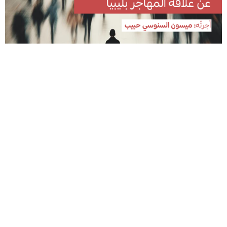
أجرتْه: ميسون السنوسي حبيب يعيش الليبيون في الداخل تحت ضغط أزمات متلاحقة
فقدت من شدة تكرارها صفتها الاستثنائية.…