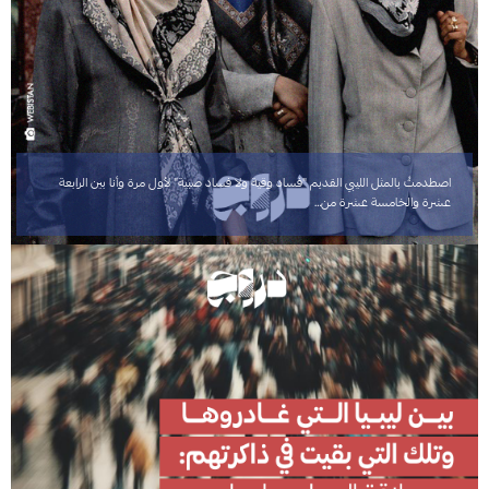
اصطدمتُ بالمثل الليبي القديم "فساد وقية ولا فساد صبية" لأول مرة وأنا بين الرابعة
عشرة والخامسة عشرة من…