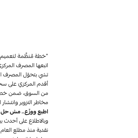
“خطة مُنظَّمة لتعميم 
اتبعها المصرف المركزي
تشي بتحوّل المصرف ال
أقدم المركزي على سحب 
من السوق، ضمن خطة إص
مخاطر التزوير وانتشار 
اطبع ووزّع.. مش حل