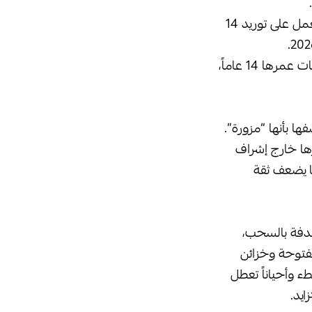
وأوضح المركزي أنه استلم فعلياً 25 مليار دينار، وقام بتوزيعها على المصارف، ويجري العمل على توريد 14
وفسر مراقبون إصدار مصرف ليبيا المركزي مثل هذه البيانات وقت حدوث الأزمة التي بات عمرها 14 عاماً،
، ووصفها بأنها “مزورة”.
رها خارج إشراف
ا يضعف ثقة
هدفة بالسحب،
مفتوحة وخزائن
طء وأحياناً تعطل
ايد.