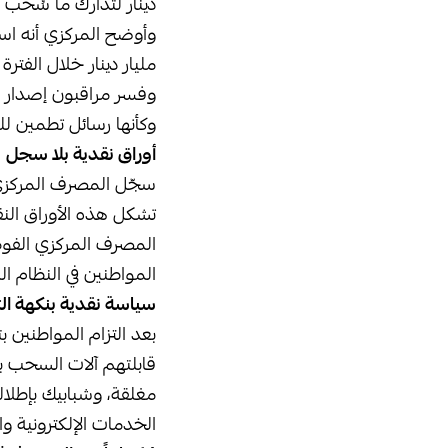
دينار لتدارك ما سُحب من عملة هذا الع
مليار دينار خلال الفترة الحالية وإلى نهاية 2025، على
وكأنها رسائل تطمين ل
أوراق نقدية بلا سجل
تشكل هذه الأوراق النق
المصرف المركزي الفوض
المواطنين في النظام ال
سياسة نقدية بنكهة ال
بعد التزام المواطنين
قابلتهم آلات السحب بإ
مغلقة، وشبابيك بإطلالة
الخدمات الإلكترونية وا