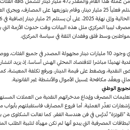
ام والمقدَّر بـ47 مليار دينار لتشمل كافة الفئات.
 أن يستلم 21 مليار دينار إضافية في 2026.
لمواطنين وسط قلق وفقدان الثقة في سياسة المركزي.
سجّل المصرف المركزي وجود 10 مليارات دينار مجهولة المصدر في جميع الفئات
دية تهديدًا مباشرا للاقتصاد المحلي الهش أساسا، إذ يزيد انتشا
ى النقدية، ويضغط على قيمة الدينار، ويرفع تكلفة المعيشة، كم
مالي ويعقّد مكافحة غسيل الأموال والأنشطة غير القانونية.
تجويع الوطني
 بتعليمات المصرف وإيداع مدخراتهم النقدية من العملات المست
شعارات تعذّر العملية. أما فروع المصارف فاستقبلتهم بأبواب 
 “طُوبَرَة” تُدرَّس في فن هندسة الفقر. كما تعالت الشكاوى من ب
لبطاقات المصرفية التي يبدو أنها لم تكن مهيأة لتلبية الطلب المتز