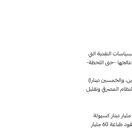
سياسات النقدية التي
نتائجها -حتى اللحظة-
ن، والخمسين دينارا)
ظام المصرفي وتقليل
بالاطلاع على أحدث بيانات المصرف المركزي الصادرة هذا الأسبوع، أظهرت توزيع 82.4 مليار دينار كسيولة
نقدية منذ مطلع العام وحتى نهاية سبتمبر، فيما قال المركزي في بيان منفصل أنه أبرم عقود طباعة 60 مليار