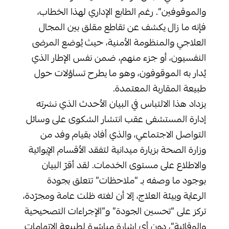
والموقوفين”. رغم الطابع الإداري لهذا الخطاب،
فإنه ما زال يكشف عن تقاطع مقلق بين المجال
العلاجي والمنظومة الأمنية، حيث يُوضع المرضى
النفسيون، أو جزء منهم، ضمن نفس الإطار الذي
يُدار به الموقوفون، وهو ما يطرح تساؤلات حول
طبيعة المقاربة المعتمدة.
يزداد هذا الالتباس في البيان الأحدث الذي نشرته
إدارة المستشفى عقب انتشار الشكوى على وسائل
التواصل الاجتماعي، والذي أفاد بقيام وفد من
وزارة الصحة بزيارة ميدانية لتفقد الأقسام الإيوائية
والاطلاع على مستوى الخدمات. لقد أقرّ البيان
بوجود ما وصفه بـ “ملاحظات” تتعلق بجودة
الرعاية وبيئة العلاج، إلا أن لغته ظلت عامة ومجرّدة،
تركز على “تحسين الجودة” و”الإجراءات التصحيحية
والوقائية”، دون أي إشارة مباشرة لطبيعة الاتهامات