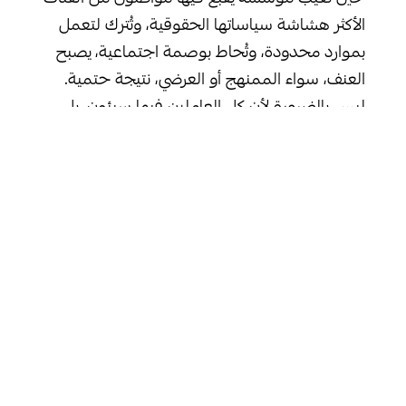
الأكثر هشاشة سياساتها الحقوقية، وتُترك لتعمل
بموارد محدودة، وتُحاط بوصمة اجتماعية، يصبح
العنف، سواء الممنهج أو العرضي، نتيجة حتمية.
ليس بالضرورة لأن كل العاملين فيها سيئون، بل
لأن النظام نفسه يسمح بذلك ويدفع نحوه. أي
نقاش جدي حول ما يحدث في الرازي يجب أن يبدأ
من نقطة تُوضّح فيها أن النزيلات والنزلاء هم المركز
وشهادتهن يجب أن تُؤخذ بجدية.
وانطلاقا من ذلك، يجب فتح تحقيق مستقل
وشفاف يشمل آلية استماع مباشرة وآمنة للنزيلات
والعاملين، مع ضمان عدم تعرض أي طرف
للانتقام. ووضع قواعد واضحة ومعلنة للتعامل مع
الحالات الحادة، خصوصًا ما يتعلق باستخدام العزل
أو القوة، وتُقيد هذه الإجراءات بضوابط طبية