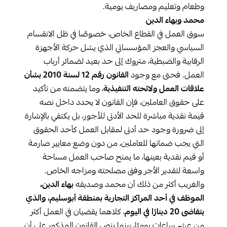
وطعام وتعليم ومصاريف يومية.
محمد وبهاء الدين
سوق العمل في القطاع الخاص، خصوصًا في ظل الانقسام
السياسي والعجز المؤسساتي الذي يشل حركة الأجهزة
الرقابية والضبطية، متروك إلى حد بعيد لضمائر أرباب
العمل. فحتى مع وجود
القانون رقم 12 لسنة 2010 بشأن
علاقات العمل ولائحته التنفيذية
، وما يتضمنه من تأكيد
على حقوق العاملين، فإن القانون لا يحدد داخل نصه
قيمة نقدية مباشرة للحد الأدنى للأجور، بل يكتفي بالإشارة
إلى ضرورة وجود حد أدنى لمقابل العمل كأحد الحقوق
التي يجب ضمانها للعاملين، من دون وضع معايير صارمة
أو قيم نقدية بعينها، ما يمنح صاحب العمل مساحة
واسعة لتقدير الأجر وفق مصلحته ومزاجه الخاص.
والغريب أكثر من ذلك أن محمد وصديقه
بهاء الدين،
الموظف في أحد المراكز التجارية بمنطقة أبوسليم، والذي
يتقاضى 20 دينارًا في اليوم
، كلاهما يقضيان في العمل أكثر
من عشر ساعات يوميًا، بينما ينص القانون المذكور على أن