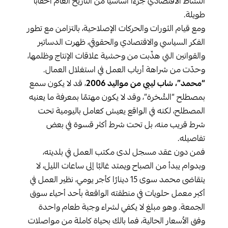
النشاط الاقتصادي جزءًا أساسيًا من التاريخ العام أحقابًا
طويلة.
ومع قيام الثورات والحركات الإصلاحية، بالتزامن مع تطور
الفكر السياسي والاقتصادي والحقوقي، ظهرت الدساتير
والقوانين التي هذّبت من وحشية علاقات الإنتاج وظلمها،
وحدّت من شراهة أرباب العمل في استغلال العمال.
“محمد”، شاب ليبي من مواليد 2006
، قد لا يكون سمع
بمصطلح “السُّخرة”، وقد لا يكون مهتمًا بمعرفة ما يعنيه
المصطلح، لكنه في الواقع يعيش كعامل باليومية تحت
شرط قريب منه، بل تحت شرط أكثر قسوة في بعض
تفاصيله.
فمن دون عقد مسجل لدى مكتب العمل في بلديته،
وبدوام يبدأ من الصباح ويمتد غالبًا إلى ساعات الليل، لا
يتقاضى محمد سوى 15 دينارًا كأجر يومي، نظير العمل في
أكبر معمل حلويات في منطقته الواقعة بأحد أحياء سوق
الجمعة. وهو مبلغ لا يكفي لشراء وجبة طعام واحدة
وفق الأسعار الحالية، فما بالك بحياة كاملة من مواصلات