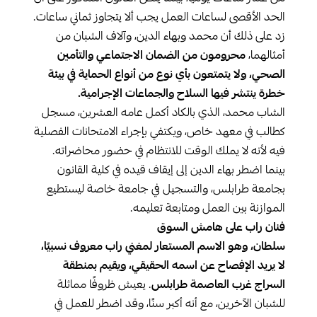
الحد الأقصى لساعات العمل يجب ألا يتجاوز ثماني ساعات.
زد على ذلك أن محمد وبهاء الدين، وآلاف الشبان من
أمثالهما،
محرومون من الضمان الاجتماعي والتأمين
الصحي، ولا يتمتعون بأي نوع من أنواع الحماية في بيئة
خطرة ينتشر فيها السلاح والجماعات الإجرامية.
الشاب محمد، الذي بالكاد أكمل عامه العشرين، مسجل
كطالب في معهد خاص، ويكتفي بإجراء الامتحانات الفصلية
فيه لأنه لا يملك الوقت للانتظام في حضور محاضراته.
بينما اضطر بهاء الدين إلى إيقاف قيده في كلية القانون
بجامعة طرابلس، والتسجيل في جامعة خاصة ليستطيع
الموازنة بين العمل ومتابعة تعليمه.
فنان راب على هامش السوق
سلطان، وهو الاسم المستعار لمغني راب معروف نسبيًا،
لا يريد الإفصاح عن اسمه الحقيقي، ويقيم بمنطقة
السراج غرب العاصمة طرابلس
. يعيش ظروفًا مماثلة
للشبان الآخرين، مع أنه أكبر سنًا، وقد اضطر للعمل في