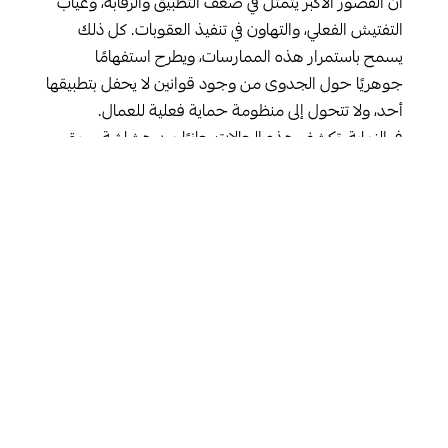
أن القصور الأكبر يتمثل في ضعف التطبيق والرقابة، وغياب
التفتيش الفعلي، والتهاون في تنفيذ العقوبات. كل ذلك
يسمح باستمرار هذه الممارسات، ويطرح استفهامًا
جوهريًا حول الجدوى من وجود قوانين لا يحفل بتطبيقها
أحد، ولا تتحول إلى منظومة حماية فعلية للعمال.
في النهاية، تكشف هذه الحالات جانبًا من هشاشة سوق
العمل في ليبيا، حيث يقف الشباب بين قطاع خاص لا يوفر
الحد الأدنى من الأجر والحماية، وقطاع عام لا يمكن
دخوله غالبًا إلا عبر الواسطة والمحسوبية، وتشكيلات
مسلحة تتحول، في هذا الفراغ، إلى خيار اقتصادي مغرٍ لمن
ضاقت بهم السبل.
إن معالجة هذه الإخلالات بالحقوق
لا تتطلب فقط سن
قوانين جديدة، بل تفعيل الرقابة الصارمة، وإلزام أصحاب
العمل بعقود رسمية، وتحديد حد أدنى عادل للأجور،
وربط العمل بالتأمين الصحي والضمان الاجتماعي.
كما أن
إنشاء مكاتب وقنوات لاستقبال الشكاوى والتظلمات،
والتعامل معها بشكل سريع، يمكن أن يعد خطوة مهمة