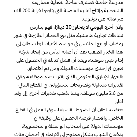
مدرسة خاصة كمشرف ساحة، لتغطية مصاريفه
الشخصية وإنتاج أغانيه الغاضبة التي يتابعها قرابة 200 ألف
عبر قناته على يوتيوب.
ولأن
أجره اليومي لا يتجاوز 20 دينارًا
، فهو يمارس
نشاطات تجارية هامشية، مثل بيع العصائر الطازجة في شهر
رمضان، أو بيع الملابس في مواسم الأعياد. لجأ سلطان إلى
هذا الخيار الصعب بعد أن أصابه اليأس من إيجاد شركة
إنتاج تتبنى موهبته، وبعد أن فشل كذلك في الحصول على
تعيين في إحدى مؤسسات الدولة، ومن ثم الالتحاق
بالجهاز الإداري الحكومي الذي يقترب عدد موظفيه، وفق
تقديرات متداولة وتصريحات لمسؤولين في القطاع المالي،
من 2.6 مليون موظف، بينما تذهب تقديرات أخرى إلى رقم
أعلى.
يعتقد سلطان أن الشروط القاسية لسوق العمل في القطاع
الخاص، واقتصار فرصة الحصول على وظيفة في
مؤسسات الدولة على أصحاب الواسطة والمحسوبية،
يدفعان الشباب بشكل ممنهج إلى الارتماء في أحضان مئات