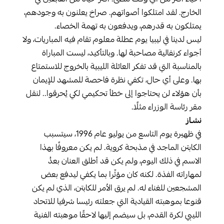
الخارج. لقد امتلكوا أصواتهم. صراخ يعلنون به وجودهم،
يمتلكون به قدرهم، ويدفعون به تهمة الخصاء.
ليس لدينا في ليبيا يوم عطلة معلوم تقام فيه المباريات، ولا
أجواء كرنفالية مصاحبة لها. وبالتأكيد، ليست المباراة
بالمناسبة التي قد تفكر العائلة الليبية بالخروج للاستمتاع
بها. وعلى أي حال، تكفي نظرة فاحصة للمشهد للإيمان
بأن هؤلاء لن يحتاجوا إلى خطأ تحكيمي لكي يُحرقوا.. لنقل
مقر رئاسة الوزراء مثلًا.
نشـاز
في ظهيرة يوم التاسع من يوليو عام 1996، سيتسبب
الكابتن الماجد في مذبحة كروية. لم يكن معروفًا بهذا
الاسم في ذلك اليوم، ولم يكن قد أطلق العنان بعدُ
لمهاراته الفذة. لكنه كان مؤثّرا بما يكفي ليدفع بعض
المشجعين للغناء له. لم يرق الأمر للكابتن، الذي لم يكن
قنوعا بموهبته القيادية التي جعلته رئيسا شرفيا للاتحاد
الليبي لكرة القدم، بل سيضم إليها لاحقًا موهبته الفنية