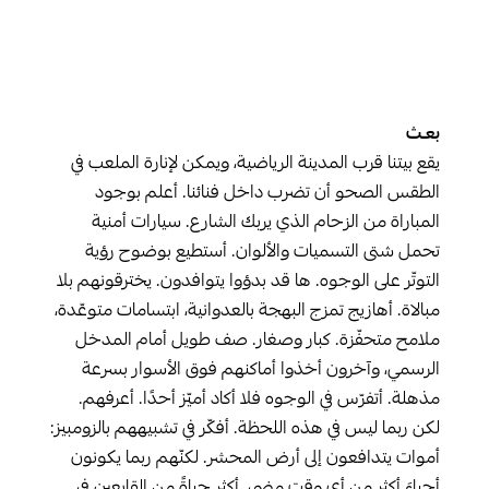
بعـث
يقع بيتنا قرب المدينة الرياضية، ويمكن لإنارة الملعب في
الطقس الصحو أن تضرب داخل فنائنا. أعلم بوجود
المباراة من الزحام الذي يربك الشارع. سيارات أمنية
تحمل شتى التسميات والألوان. أستطيع بوضوح رؤية
التوتّر على الوجوه. ها قد بدؤوا يتوافدون. يخترقونهم بلا
مبالاة. أهازيج تمزج البهجة بالعدوانية، ابتسامات متوعّدة،
ملامح متحفّزة. كبار وصغار. صف طويل أمام المدخل
الرسمي، وآخرون أخذوا أماكنهم فوق الأسوار بسرعة
مذهلة. أتفرّس في الوجوه فلا أكاد أميّز أحدًا. أعرفهم.
لكن ربما ليس في هذه اللحظة. أفكّر في تشبيههم بالزومبيز:
أموات يتدافعون إلى أرض المحشر. لكنّهم ربما يكونون
أحياءَ أكثر من أي وقت مضى. أكثر حياةً من القابعين في