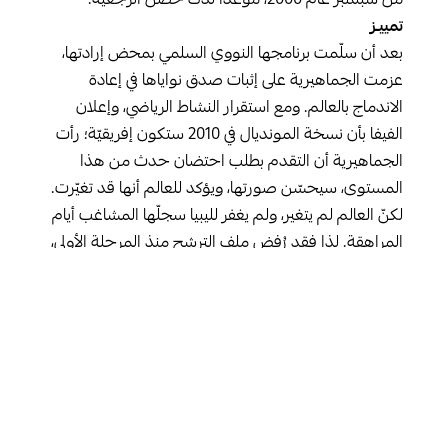
من سبتمبر عام 2000، موعدا لدكّ حصن الرجعية.
تمييـز
بعد أن سلّمت برنامجها النووي السلمي بمحض إرادتها،
عزمت الجماهيرية على إثبات صدق نواياها في إعادة
الاندماج بالعالم. ومع استقرار النشاط الرياضي، وإعلان
الفيفا بأن نسخة المونديال في 2010 ستكون إفريقيّة؛ رأت
الجماهيرية أن التقدم بطلب احتضان حدث من هذا
المستوى، سيحسّن صورتها، ويؤكد للعالم أنها قد تغيّرت.
لكنّ العالم لم يتغير، ولم يغفر لليبيا سجلّها المشاغب أيام
المراهقة. لذا فقد رُفض ملف الترشح منذ المرحلة الأولى،
دون أن يحظى بفرصة للفحص حتى. كان القرار ظالما
وعنصريا بشكل فاضح. هذا ما أدركه الليبيون، الذين لم
تخدعهم مبررات الرفض التافهة، من قبيل انعدام البنية
التحتية ورداءة المنشآت الرياضية والخدمات اللوجستية،
وافتقار البلاد للحد الأدنى من متطلبات الاستضافة.
منذ هذه اللحظة، ستستقبل هواتف الليبيين شبه الذكية،
عبارة القائد: “الفيفا سوق نخاسة العالم”، مع كل نسخة