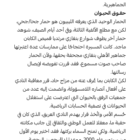
الجماهيرية.
حقـوق الحيـوان
الحمار الوحيد الذي يعرفه الليبيون هو حمار جحا/جحي،
لكن مع مطلع الألفية الثالثة، وفي أحد أيام الصيف، شوهد
حمار أخر يطوف شوارع بنغازي مرتديا قميص الكابتن
ماجد. كانت المسيرة احتجاجًا على ممارسات عدة اعتبرتها
جماهير الأهلي بنغازي مجحفة بحقها، ولأن الحمار
صاحب صوت مسموع، فقد قررت تفويضه لإيصال
رسالتها.
لكنّ الكابتن بما عُرف عنه من مزاج حاد، قرر معاقبة النادي
على أفعال أنصاره اللامسؤولة، وانضمت إليه عدد من
جمعيات الرفق بالحيوان التي اعترضت على استغلال
الحيوانات في تصفية الحسابات الرياضية.
حُسم الأمر، واتُخذ قرار بهدم النادي العريق، الذي كان في
حقبة ما، معقلا للعمل الوطني والثقافي إلى جانب مكانته
الرياضية. ولكي تمنح السماء بركتها، فقد اختير يوم الأول