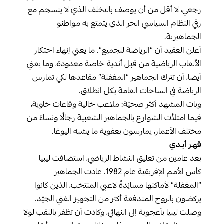
رجعي، لا أقل من أن يوصف بالتخلف الذي لا ينسجم مع
رقي النظام السياسي الحر الذي يتمتع به مواطنو
الجماهيرية.
أعلن العقيد أن “الرياضة للجميع”. ما يعني إنهاء احتكار
الألعاب الرياضية من قبل أندية خاصة معدودة، وما يعني
أيضا، أن تترك الجماهير “المغفلة” مقاعدها لكي تمارس
الرياضة في الساحات العامة بكل انطلاق.
وبات المشهد أكثر صحيّة: ملاعب خالية وقاعات خاوية،
فيما امتلأت الشوارع بالجماهير الشعبية رجالًا ونساءً من
مختلف الأعمار، يمارسون بعفوية ما يشبه اليوغا.
قهـر أبـدي
بعد عامين من تعليق النشاط الرياضي، استضافت ليبيا
كأس الأمم الإفريقية عام 1982. عادت الجماهير
“المغفلة” لأماكنها مسانِدةً لاعبي المنتخب، الذين كانوا
يركضون بالروح المندفعة أكثر من التجهيز الفني الجيّد.
وصلت ليبيا بأعجوبة إلى النهائي، وكادت أن تظفر باللقب لولا