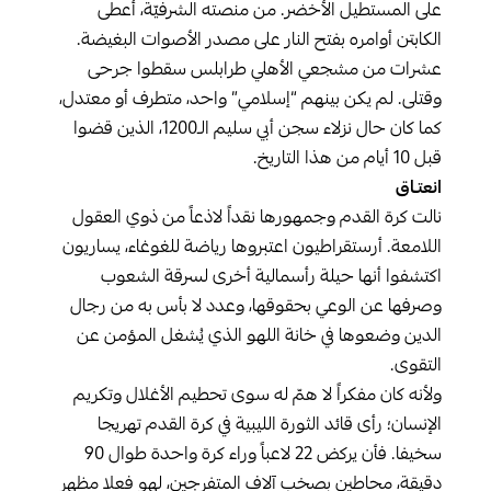
على المستطيل الأخضر. من منصته الشرفيّة، أعطى
الكابتن أوامره بفتح النار على مصدر الأصوات البغيضة.
عشرات من مشجعي الأهلي طرابلس سقطوا جرحى
وقتلى. لم يكن بينهم “إسلامي” واحد، متطرف أو معتدل،
كما كان حال نزلاء سجن أبي سليم الـ1200، الذين قضوا
قبل 10 أيام من هذا التاريخ.
انعتـاق
نالت كرة القدم وجمهورها نقداً لاذعاً من ذوي العقول
اللامعة. أرستقراطيون اعتبروها رياضة للغوغاء، يساريون
اكتشفوا أنها حيلة رأسمالية أخرى لسرقة الشعوب
وصرفها عن الوعي بحقوقها، وعدد لا بأس به من رجال
الدين وضعوها في خانة اللهو الذي يُشغل المؤمن عن
التقوى.
ولأنه كان مفكراً لا همّ له سوى تحطيم الأغلال وتكريم
الإنسان؛ رأى قائد الثورة الليبية في كرة القدم تهريجا
سخيفا. فأن يركض 22 لاعباً وراء كرة واحدة طوال 90
دقيقة، محاطين بصخب آلاف المتفرجين، لهو فعلا مظهر