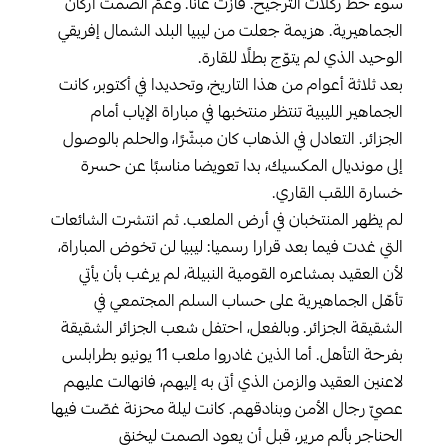
سوء حظ ركلات الترجيح. فازت غانا. وعمّ الصمت أركان
الجماهيرية. هزيمة جعلت من ليبيا البلد الشمال إفريقي
الوحيد الذي لم يتوّج بطلًا للقارة.
بعد ثلاثة أعوام من هذا التاريخ، وتحديدا في أكتوبر، كانت
الجماهير الليبية تنتظر منتخبها في مباراة الإياب أمام
الجزائر. التعادل في الذهاب كان مبشّرًا، والحلم بالوصول
إلى مونديال المكسيك، بدا تعويضا مناسبًا عن حسرة
خسارة اللقب القاري.
لم يظهر المنتخبان في أرض الملعب. ثم انتشرت الشائعات
التي غدت فيما بعد قرارا رسميا: ليبيا لن تخوض المباراة،
لأن العقيد بمشاعره القومية النبيلة، لم يرغب بأن يأتي
تأهّل الجماهيرية على حساب السلم المجتمعي في
الشقيقة الجزائر. وبالفعل، احتفل شعب الجزائر الشقيقة
بفرحة التأهل. أما الذين غادروا ملعب 11 يونيو بطرابلس
لاعنين العقيد والزمن الذي أتى به إليهم، فانهالت عليهم
عصيّ رجال الأمن وبنادقهم. كانت ليلة محزنة غصّت فيها
الحناجر بألم مرير، قبل أن يعود الصمت ليخنق