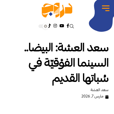
سعد العشة: البيضا..
السينما الفوْقيّة في
سُباتها القديم
سعد العشة
مارس 7, 2026