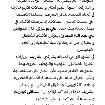
“اللّوطيّة”، لم يفصل بين سينما “الوحدة العربية”
و”الشرقية” سوى بضع أمتار، والصالات الأربع تناثرت
في أنحاء المدينة. يتذكر
الشريف
السينما التثقيفية
التي سبقت تدشين الصالات، إذ عرضت الأفلام في
ميدان يجابه بيت جده،
علي بو غزيّل
. كان المواطن
سي عبد الله المصري
يعرض الأفلام للأطفال
والفتيان، من أشرطة وثائقية تعليمية إلى أفلام
الأنيميشن.
في الشق الواعي لصباه، يشاركني
الشريف
الزيارات
الكثيرة للصالتيْن الفوْقية واللوْطية، بعروضهما
المتنوعة لأفلام هندية دأب الكبار على مشاهدتها،
ودأب الفتيان مثله على مشاهدة الأفلام المصرية
وأفلام “الكاوبوي” والخيال التاريخي التي يتذكر
الشريف
منها فيلم “سبارتاكوس”
لستانلي كوبريك
وسلسلة أفلام “ماشيستي” الإيطالية.