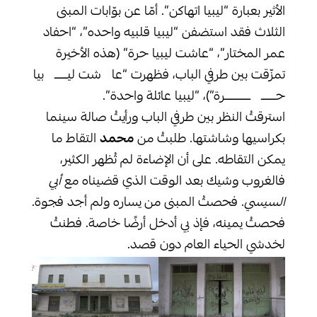
الأثير بعبارة “ليبيا اتهاكن”. أمّا عن بوّابات المبنى
الثلاث فقد استضفن “ليبيا قلبيه واحده”، “احفاد
عمر المختار”، “عاشت ليبيا حرة” (هذه الأخيرة
تمزّقت بين طرفي الباب، فظهرت “عا شت ليــــــ بيا
حـــــــ ــــــــــــرة”)، “ليبيا عائلة واحدة”.
استرقتُ النظر بين طرفي الباب ورأيتُ صالة سينما
بكراسيها وشاشتها. طلبتُ من
محمد
التقاط ما
يمكن التقاطه. على أن الإضاءة لم تُظهر الكثير،
فالغروب وشيك بعد الوقت الذي قضيناه مع
أبي
السيسي
. فحصتُ المبنى من يساره ولم أجد فجوة.
فحصتُ يمينه، فإذ بي أدخل أرضًا خاصة. فطنتُ
لخدشي الحياء العام دون قصد.