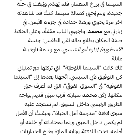
السينما في برزخ المعمار، فلم يُهدَم ويُبعَث في حلّة
جديدة، ولم يُحيَى كصالة سينما. كنتُ قد شاهدته
آخر مرة يحوي ورشة حدادة في جزءه الأيمن. في
زيارتي مع
محمد
، واجهني الباب مقفلًا، وعلى الحائط
صفة المكان بطلاءٍ طاله ثقل الطقس:
جلسة
الأسطورة/ إدارة أبو السّيسي
، مع رسمة نارجيلة
مائلة.
تلك كانت “السينما اللَوْطيّة” التي تركتها مع تمنياتي
كل التوفيق لأبي السيسي. اتّجهنا بعدها إلى “السينما
الفوقية” في “السوق الفوقي”، التي لم أعرف حتى
مكانها. رَكَن
محمد
سيارته قرب مبنى قديم يواجه
الطريق الرئيسي داخل السوق، لم تستجد عليه
سوى لافتة “مدرسة أمل الحياة”، وتيقنتُ أن الأمل
لم يكمن داخل المبنى وإنما بمحاذاته أو خلفه أو
أمامه. تحت اللافتة، يجابه المارّة بخّاخ الجداريّات