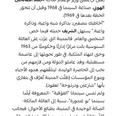
(قبل أن ينشئ وزير الإعلام آنذاك،
أحمد الصالحين
الهوني
، صناعة السينما في 1968 وقبل أن تتحوّر
الخطة بعدها في 1969).
“أخاطبك بنصفين: بذاكرة شبه واعية، وذاكرة
واعية.” يستهل
الشريف
حديثه فيما خص
الشخصي والعام. فالمدينة التي عزّت على العائلة
السنوسية باتت مركزًا إداريًّا وحكوميًّا من 1963
وحتى انتهاء الملكية. في طور تحويلها إلى عاصمة
مستقبلية، وفد عاملو الدولة ومن لازمهم من
نخب إلى الحاضرة الوليدة، ليتلقّفهم هدوء الأحياء
وينوع المؤسسات (ظلّت المدينة تُعرَّف في بنغازي
بأنها “شارعيْن ودردوحة” لعقود).
ولم تمسِ سينمانا “الفوْقية” -المعروفة أيضًا
بسينما “بو غندورة”، نسبة إلى العائلة المالكة-
الصالة الوحيدة في المدينة، بطبائع الأحوال؛ فبجانب