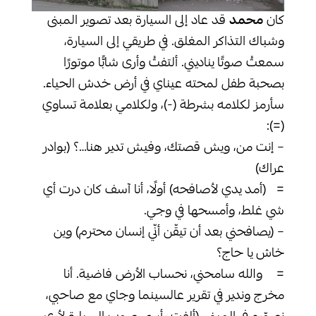
كان
محمد
قد عاد إلى السيارة بعد تصوير المبنى
وشباك التذاكر المغلق. في طريقي إلى السيارة،
سمعتُ صوتًا يناديني. ألتفتُ وأرى شابًّا موتورًا
بصحبة طفل لمحته عيناي في أرض خدش الحياء.
سأرمز لكلامه بشرطة (-)، ولكلامي بعلامة تساوي
(=):
– إنت من، ويش قصتك، وفيش تدير هنا…؟ (بوادر
عراك)
= (أمد يدي لأصافحه) أولًا، أنا آسف كان درت أي
شي غلط، وأمسحها في وجي.
– (يصافحني بعد أن تيقّن أنّي إنسان محترم) وين
خاش يا حاج؟
= والله سامحني، نحساب الأرض فاضية. أنا
مخرج وندير في تقرير عالسينما وجاي مع صاحبي،