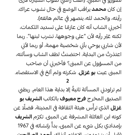
نصوّرو في المبني. (ألفت رأسي صوب السيارة لأرى
إن كان
محمد
يراقب الوضع في حال نشوب عراك.
رأيته، والحمد لله، ينصهر في عالم هاتفه).
أخبرني الشاب أنه كان عازمًا على تسديد اللكمات،
لكنه غيّر رأيه لأن “على وجوهها، تشرب لبنها”. ربما
لأن شاربي يوحي بأني شخصية مهمة، أو ربما لأني
اعتذرتُ من البداية. احتضنتُ لطف الشاب وسألته،
من المسؤول عن المبنى؟ فأخبرني أن صاحب
المبنى عيت
بو غزيّل
. شكرته ولم ألحّ في الاستقصاء.
2
لم تراودني المسألة ثانيةً إلا بداية هذا العام. ربطني
الصديق المخرج
فرج معيوف
بالكاتب
الشريف بو
غزيّل
الذي ترأّس هيئة الثقافة في المدينة، فضلًا عن
كونه ابن العائلة المشرفة عن المبنى. تكرّم
الشريف
بإمدادي بكل شيء عن المبنى، بدأً بإنشائه في 1967