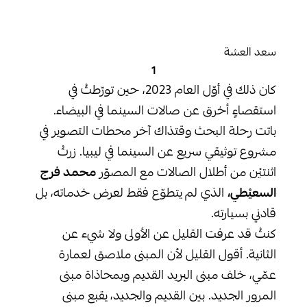
سعد العشة
1
كان ذلك في أوّل العام 2023، حين تورّطتُ في
استقصاءٍ أخرق عن صالات السينما في البيضاء.
باتت رحلة البحث وقتذاك آخر محطات التصوير في
مشروع توثيقي سريع عن السينما في ليبيا. زرتُ
اثنتيْن من أطلال الصالات مع المصوّر
محمد فرج
السعيْطي،
الذي لم يتطوّع فقط لعرض خدماته، بل
قادني بسيارته.
كنتُ قد عرفت القليل عن الأولى ولا شيء عن
الثانية. أقول القليل لأن المبنى ملاصق لعمارة
عمّي، خلف مبنى البريد القديم وبمحاذاة مبنى
المرور الجديد. بين القديم والجديد، يقبع مبنى