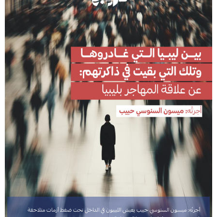
أجرتْه: ميسون السنوسي حبيب يعيش الليبيون في الداخل تحت ضغط أزمات متلاحقة