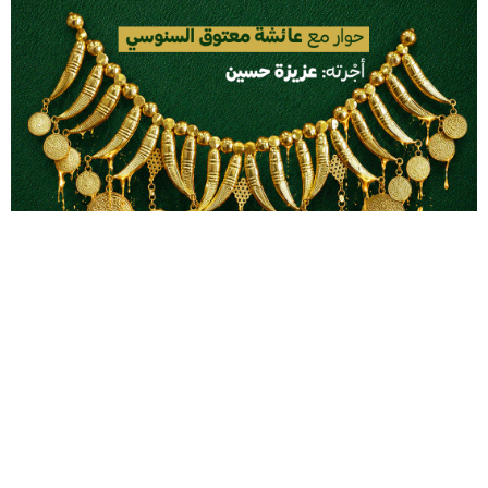
حوار مع عائشة معتوق السنوسيأجْرته: عزيزة حسين تحمل الحلي التقليدية الليبية في
تفاصيلها تاريخ المدن وذاكرة العائلات وذائقة…