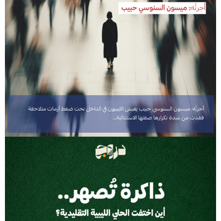
أجرتْه: ميسون السنوسي حبيب يعيش الليبيون في الداخل تحت ضغط أزمات متلاحقة
فقدت من شدة تكرارها صفتها الاستثنائية.…