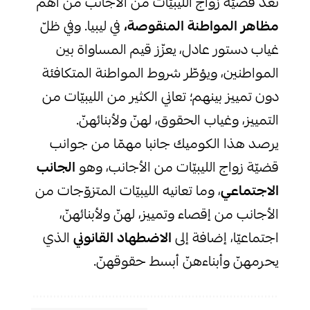
تعد قضيّة زواج الليبيّات من الأجانب من أهم
مظاهر المواطنة المنقوصة،
في ليبيا. وفي ظلّ
غياب دستور عادل، يعزّز قيم المساواة بين
المواطنين، ويؤطّر شروط المواطنة المتكافئة
دون تمييز بينهم؛ تعاني الكثير من الليبيّات من
التمييز، وغياب الحقوق، لهنّ ولأبنائهنّ.
يرصد هذا الكوميك جانبا مهمّا من جوانب
قضيّة زواج الليبيّات من الأجانب، وهو
الجانب
الاجتماعي
، وما تعانيه الليبيّات المتزوّجات من
الأجانب من إقصاء وتمييز، لهنّ ولأبنائهنّ،
اجتماعيّا، إضافة إلى
الاضطهاد القانوني
الذي
يحرمهنّ وأبناءهنّ أبسط حقوقهنّ.