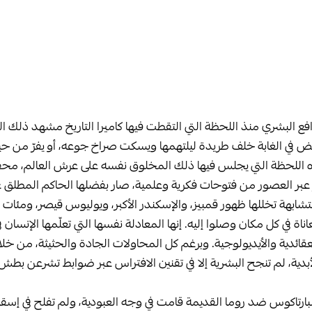
تدافع البشري منذ اللحظة التي التقطت فيها كاميرا التاريخ مشهد ذل
ركض في الغابة خلف طريدة ليلتهمها ويسكت صراخ جوعه، أو يفرّ من حي
ذه اللحظة التي يجلس فيها ذلك المخلوق نفسه على عرش العالم، محفوف
 عبر العصور من فتوحات فكرية وعلمية، صار بفضلها الحاكم المطلق 
ابهة تخللها ظهور قمبيز، والإسكندر الأكبر، ويوليوس قيصر، ومئات ال
اة في كل مكان وصلوا إليه. إنها المعادلة نفسها التي تعلّمها الإنسان في
ئدية والأيديولوجية. وبرغم كل المحاولات الجادة والحثيثة، من خلا
لأبدية، لم تنجح البشرية إلا في تقنين الافتراس عبر ضوابط تشرعن بطش 
سبارتاكوس ضد روما القديمة قامت في وجه العبودية، ولم تفلح في إسقاط