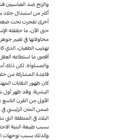
والزنج ضد العباسيين فشلت
أكثر من استبدال جلاد بج
أخرى تفجرت تحت ضغط الا
حتى الآن، ما حققته ال
محاولاتها في تغيير جوهر 
تهذيب الطغيان، الذي كان
أقصى ما استطاعه العقل 
والمساواة. لكن ذلك أسف
قاعدة المشاركة من خلال
كان ظهور النقابات المه
البشرية. وقد ظهر أول شك
الأولى من القرن التاسع ع
ضمن المتن الرئيسي في مس
البلاد في المنطقة التي نش
بسبب طبيعة البنية الاجتم
وكذلك بسبب توجهات الس