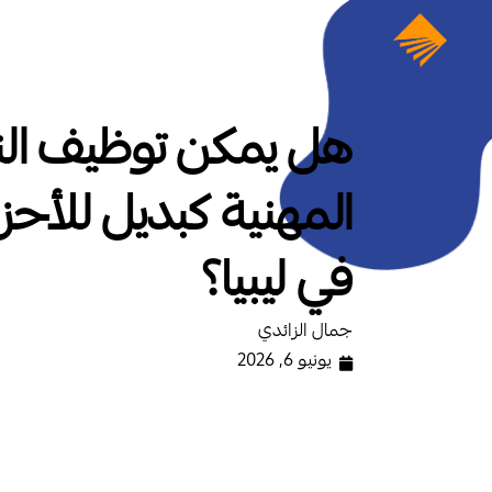
هل يمكن توظيف الن
المهنية كبديل للأحز
في ليبيا؟
جمال الزائدي
يونيو 6, 2026