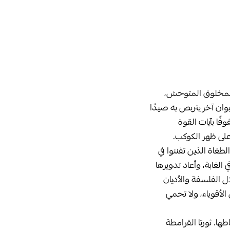
ك المخلوق المتوحش،
وان آخر يتربص به صيدًا
ًا بآيات القوة
على ظهر الكوكب.
طغاة الذين تفننوا في
 الغابة، وأعاد تدويرها
ل الفلسفة والأديان
الأقوياء، ولا تحمي
ها. ثورتا القرامطة