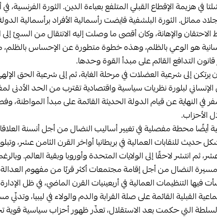
ا في هزيمة الإقطاع القبلي المتلفع بعباءة الدين. الثورة الفرنسية، ف
لاد مماثل. الثورة البلشفية قايضت رأسمالية الأفراد برأسمالية الدول
حتقان والإهانة، وكان أقصى ما وصلت إليه الانتقال من السيئ إلى ال
إنسانية هو الوعي بالظلم، وهذه خطوة متطورة عن الإحساس بالظلم، 
قانون التدافع القائم على مبدأ القوة وحدها.
 يرتكن إلى شرعية العضلات في مرحلة الغابة، ثم إلى شرعية الحق الإله
الإنساني لبلورة نظريات سياسية واقتصادية تقترب من الحد الأدنى لم
ر في النهاية عن قيام الدولة الحديثة القائمة على مبدأ المواطنة، و
 الأحزاب.
نية أيضًا محطة مفصلية في تغيير أساليب النضال من أجل أنسنة العلاق
ل حديث للنقابات العمالية في بريطانيا أواخر القرن الثامن عشر، وتبل
شر، ثم انتشر لاحقًا إلى الولايات المتحدة وأوروبا وبقية العالم. وبالرغ
يرة النضال من أجل إقامة مجتمعات أكثر قربًا من مفهوم العدالة، إل
أت فيها التنظيمات العمالية في أربعينيات القرن الماضي، في ظل الإدارة ا
اعية القبلية القائمة على صلة القرابة والدم والولاء في ليبيا، وتدنّي م
لطة التي حكمت بعد الاستقلال، تعذّر ظهور أحزاب سياسية قوية ت