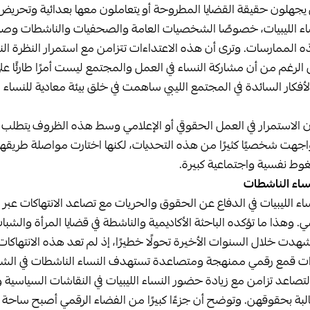
لون حقيقة القضايا المطروحة أو يتعاملون معها بعدائية وتحريض
ء الليبيات، خصوصًا الشخصيات العامة والصحفيات والناشطات وصا
ذه الممارسات. وترى أن هذه الاعتداءات تتزامن مع استمرار النظرة ال
 الرغم من أن مشاركة النساء في العمل والمجتمع ليست أمرًا طارئًا على
لأفكار السائدة في المجتمع الليبي ساهمت في خلق بيئة معادية للنساء 
الاستمرار في العمل الحقوقي أو الإعلامي وسط هذه الظروف يتطلب قدر
اجهت شخصيًا كثيرًا من هذه التحديات، لكنها اختارت مواصلة طريقها
وط نفسية واجتماعية كبيرة.
ساء الناشطات
ساء الليبيات في الدفاع عن الحقوق والحريات مع تصاعد الانتهاكات عب
. وهذا ما تؤكده الباحثة الأكاديمية والناشطة في قضايا المرأة والشبا
بيا شهدت خلال السنوات الأخيرة تحولًا خطيرًا، إذ لم تعد هذه الانتها
وات قمع رقمي ممنهجة ومتصاعدة تستهدف النساء الناشطات في الشأن
لتصاعد تزامن مع زيادة حضور النساء الليبيات في النقاشات السياسية 
طالبة بحقوقهن. وتوضح أن جزءًا كبيرًا من الفضاء الرقمي أصبح ساحة