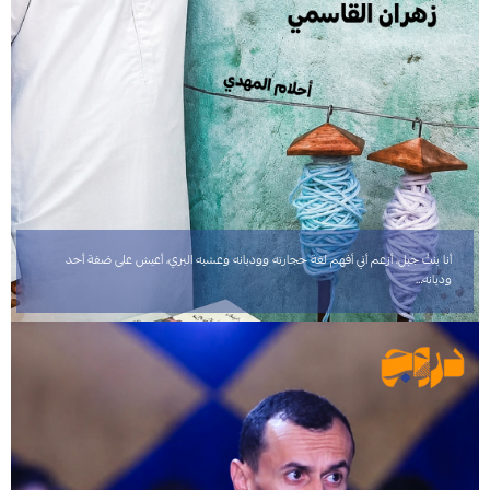
أنا بنتُ جبل، أزعم أني أفهم لغة حجارته ووديانه وعشبه البري، أعيش على ضفة أحد
وديانه…