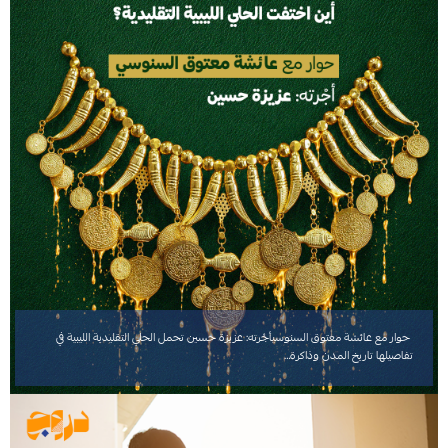
حوار مع عائشة معتوق السنوسيأجْرته: عزيزة حسين تحمل الحلي التقليدية الليبية في
تفاصيلها تاريخ المدن وذاكرة…