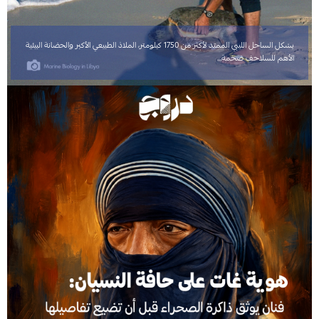
يشكل الساحل الليبي الممتد لأكثر من 1750 كيلومتر، الملاذ الطبيعي الأكبر والحضانة البيئية
الأهم للسلاحف ضخمة…