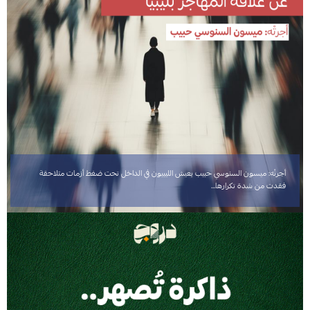
أجرتْه: ميسون السنوسي حبيب يعيش الليبيون في الداخل تحت ضغط أزمات متلاحقة
فقدت من شدة تكرارها…